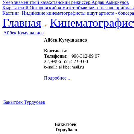
Умер знаменитый казахстанский режиссер Ардак Амиркулов
Кыргызский Оскаровский комитет объявляет о начале приёма з
Кастинг: Индийские кинематографисты ищут артиста - боксёра
Главная
Кинематографис
Айбек Кумушалиев
Айбек Кумушалиев
Контакты:
Телефоны:
+996-312-89 07
22, +996-555-52 99 00
e-mail:
ai
-
kb
@
mail
.
ru
Подробнее...
Бакытбек Турдубаев
Бакытбек
Турдубаев