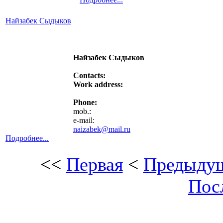
Найзабек Сыдыков
Найзабек Сыдыков
Contacts:
Work address:
Phone:
mob.:
e-mail:
naizabek@mail.ru
Подробнее...
<<
Первая
<
Предыду
Пос