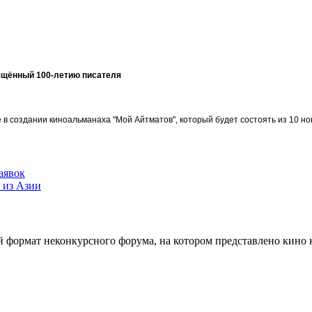
ящённый 100-летию писателя
в создании киноальманаха "Мой Айтматов", который будет состоять из 10 но
аявок
 из Азии
 формат неконкурсного форума, на котором представлено кино к