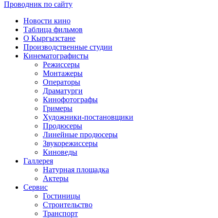
Проводник по сайту
Новости кино
Таблица фильмов
О Кыргызстане
Производственные студии
Кинематографисты
Режиссеры
Монтажеры
Операторы
Драматурги
Кинофотографы
Гримеры
Художники-постановщики
Продюсеры
Линейные продюсеры
Звукорежиссеры
Киноведы
Галлерея
Натурная площадка
Актеры
Сервис
Гостиницы
Строительство
Транспорт