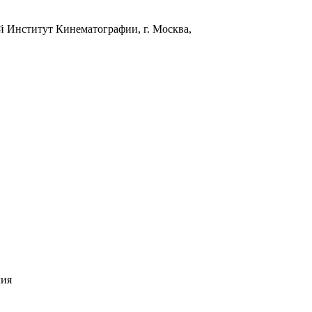
й Институт К
инематографии, г. Москва,
лия