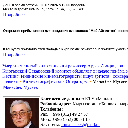
День и время встречи: 16.07.2026 в 12:00 полдень
Место встречи: Дом кино, Логвиненко, 13, Бишкек
Подробнее ...
Открылся приём заявок для создания альманаха "Мой Айтматов", посв
К конкурсу приглашаются молодые кыргызские режиссёры: примите участие 
Подробнее ...
Умер знаменитый казахстанский режиссер Ардак Амиркулов
Кыргызский Оскаровский комитет объявляет о начале приёма з
Кастинг: Индийские кинематографисты ищут артиста - боксёра
Главная
Кинематографисты
Операторы
Манасбек Мусаев
Манасбек Мусаев
Контактные данные:
КТУ «Манас»
Рабочий адрес:
Кыргызстан, г.Бишкек, мкр
Телефоны:
Раб.: +996 (312) 49 27 57
Моб.: +996 (552) 00 53 15
Эл. почта:
mmanasbek@mail.ru