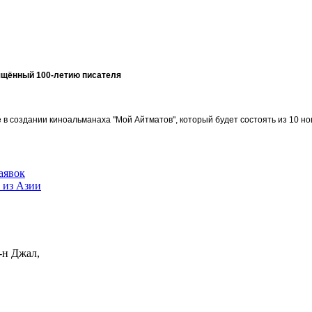
ящённый 100-летию писателя
в создании киноальманаха "Мой Айтматов", который будет состоять из 10 но
аявок
 из Азии
-н Джал,