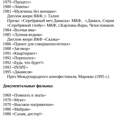
1979 «Процесс»
1980 «Ливень»
1981 «Мужчины без женщин»
Диплом жюри ВКФ, г. Талин
Призы: «Серебряный меч Дамаска» МКФ, г.Дамаск, Сирия
«Серебряный глобус» МКФ, г.Карловы-Вары, Чехословакия
1984 «Волчья яма»
1985 «Лунная ведьма»
Диплом жюри ВКФ «Сказка»
1986 «Приют для совершеннолетних»
1988 «Заговор»
1991 «Квартирант»
1992 «Переполох»
1992 «Будь, что будет!»
1993 «INSPE»
1995 «Джамиля»
Приз Международного кинофестиваля, Марокко (1995 г.)
Документальные фильмы:
1969 «Помнить и знать»
1970 «Муке»
1970 «Высокое напряжение»
1986 «Майрам»
1986 «Салам, достор!»