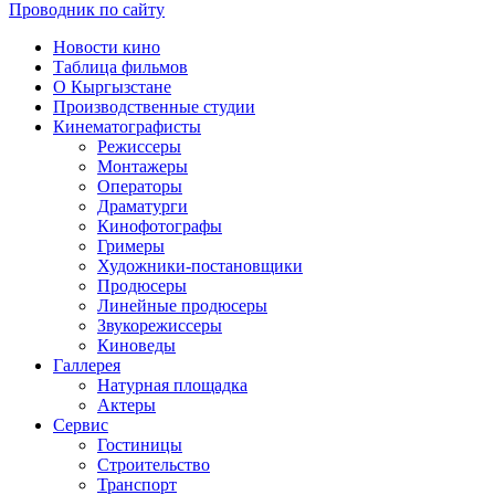
Проводник по сайту
Новости кино
Таблица фильмов
О Кыргызстане
Производственные студии
Кинематографисты
Режиссеры
Монтажеры
Операторы
Драматурги
Кинофотографы
Гримеры
Художники-постановщики
Продюсеры
Линейные продюсеры
Звукорежиссеры
Киноведы
Галлерея
Натурная площадка
Актеры
Сервис
Гостиницы
Строительство
Транспорт