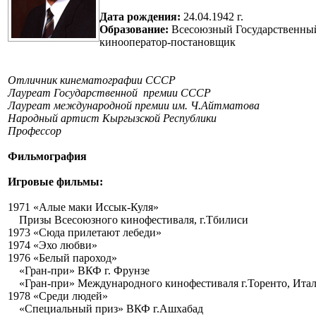
Дата рождения:
24.04.1942 г.
Образование:
Всесоюзный Государственны
кинооператор-постановщик
Отличник кинематографии СССР
Лауреат Государственной премии СССР
Лауреат международной премии им. Ч.Айтматова
Народный артист Кыргызской Республики
Профессор
Фильмография
Игровые фильмы:
1971 «Алые маки Иссык-Куля»
Призы Всесоюзного кинофестиваля, г.Тбилиси
1973 «Сюда прилетают лебеди»
1974 «Эхо любви»
1976 «Белый пароход»
«Гран-при» ВКФ г. Фрунзе
«Гран-при» Международного кинофестиваля г.Торенто, Ита
1978 «Среди людей»
«Специальный приз» ВКФ г.Ашхабад