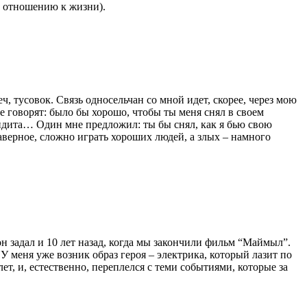
по отношению к жизни).
, тусовок. Связь односельчан со мной идет, скорее, через мою
че говорят: было бы хорошо, чтобы ты меня снял в своем
андита… Один мне предложил: ты бы снял, как я бью свою
наверное, сложно играть хороших людей, а злых – намного
 задал и 10 лет назад, когда мы закончили фильм “Маймыл”.
 У меня уже возник образ героя – электрика, который лазит по
ет, и, естественно, переплелся с теми событиями, которые за