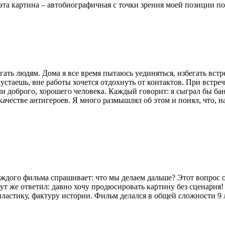
и эта картина – автобиографичная с точки зрения моей позиции 
ь людям. Дома я все время пытаюсь уединяться, избегать встреч
устаешь, вне работы хочется отдохнуть от контактов. При встре
оли доброго, хорошего человека. Каждый говорит: я сыграл бы б
 качестве антигероев. Я много размышлял об этом и понял, что, 
ого фильма спрашивает: что мы делаем дальше? Этот вопрос он
тут же ответил: давно хочу продюсировать картину без сценария!
пластику, фактуру истории. Фильм делался в общей сложности 9 л