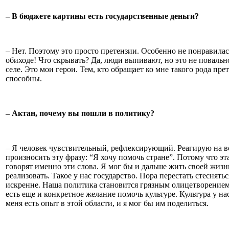
– В бюджете картины есть государственные деньги?
– Нет. Поэтому это просто претензии. Особенно не понравилас
обиходе! Что скрывать? Да, люди выпивают, но это не повально
селе. Это мои герои. Тем, кто обращает ко мне такого рода пре
способны.
– Актан, почему вы пошли в политику?
– Я человек чувствительный, рефлексирующий. Реагирую на вс
произносить эту фразу: “Я хочу помочь стране”. Потому что э
говорят именно эти слова. Я мог бы и дальше жить своей жизн
реализовать. Такое у нас государство. Пора перестать стеснят
искренне. Наша политика становится грязным олицетворением 
есть еще и конкретное желание помочь культуре. Культура у н
меня есть опыт в этой области, и я мог бы им поделиться.