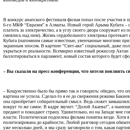
В конкурс анапского фестиваля фильм попал после участия в п
6-го МКФ “Евразия” в Алматы. Новый герой Арыма Кубата – с
платить за электричество, а в углу своего двора сооружает из 
смеялись над ним). Жизнь сердобольного электрика протекает
Кубата (напомним самые известные, увенчанные многими приз
экранным эпосом. В картине “Свет-аке” социальный, даже пол
укрыться от реальности. Всемирно известный режиссер Актан 
баллотироваться в парламент, новый состав которого будет сф
– Вы сказали на пресс-конференции, что хотели повлиять с
– Кощунственно было бы прямо так и говорить: обидно, что о
картина не успела. Сделал-то я ее до свержения режима Бакиев
она приобретает собирательный смысл. Ведь сюжет замышлялся
вокруг то же самое. В кадре звучит: “Долой Акаева!”, а ныне
предают и покидают страну. Удивительно, но на Западе мне го
власти. Политическая подоплека фильма понятна везде. Хотя я
политизирована до крайности. Любой разговор сегодня обязател
уже несколько дней, и мы сразу заговорили о том, какая парти