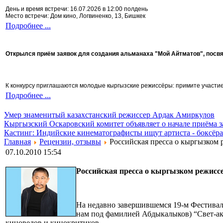
День и время встречи: 16.07.2026 в 12:00 полдень
Место встречи: Дом кино, Логвиненко, 13, Бишкек
Подробнее ...
Открылся приём заявок для создания альманаха "Мой Айтматов", посв
К конкурсу приглашаются молодые кыргызские режиссёры: примите участие 
Подробнее ...
Умер знаменитый казахстанский режиссер Ардак Амиркулов
Кыргызский Оскаровский комитет объявляет о начале приёма з
Кастинг: Индийские кинематографисты ищут артиста - боксёра
Главная
Рецензии, отзывы
Poccийская пресса о кыргызком 
07.10.2010 15:54
Poccийская пресса о кыргызком режисс
На недавно завершившемся 19-м Фестивал
нам под фамилией Абдыкалыков) “Свет-аке
киноведов и кинокритиков.