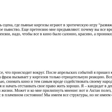
ь сцена, где пьяные киргизы играют в эротическую игру “развяж
е пьянство. Еще претензию мне предъявляют: почему вы все врем
тензии, надо, чтобы все в кино было салонно, красиво, а проник
е, что происходит вокруг. После апрельских событий я пришел к
та фраза вызывает у киргизов только отрицательную реакцию. Вс
ью, снимать кино и тем самым вроде содействовать своему народу
ься и начать отстаивать свое право жить хорошо. Я – кандидат в 
жизни. Может и ко мне прилипнуть мнение: вот и Актан полез, 
ас в плачевном состоянии! Мы имеем все структуры, но не имеем