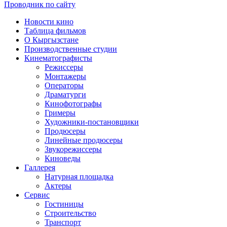
Проводник по сайту
Новости кино
Таблица фильмов
О Кыргызстане
Производственные студии
Кинематографисты
Режиссеры
Монтажеры
Операторы
Драматурги
Кинофотографы
Гримеры
Художники-постановщики
Продюсеры
Линейные продюсеры
Звукорежиссеры
Киноведы
Галлерея
Натурная площадка
Актеры
Сервис
Гостиницы
Строительство
Транспорт