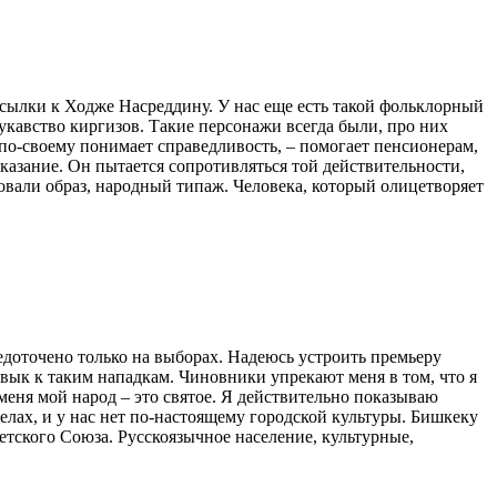
тсылки к Ходже Насреддину. У нас еще есть такой фольклорный
лукавство киргизов. Такие персонажи всегда были, про них
й по-своему понимает справедливость, – помогает пенсионерам,
аказание. Он пытается сопротивляться той действительности,
ровали образ, народный типаж. Человека, который олицетворяет
едоточено только на выборах. Надеюсь устроить премьеру
вык к таким нападкам. Чиновники упрекают меня в том, что я
меня мой народ – это святое. Я действительно показываю
елах, и у нас нет по-настоящему городской культуры. Бишкеку
ветского Союза. Русскоязычное население, культурные,