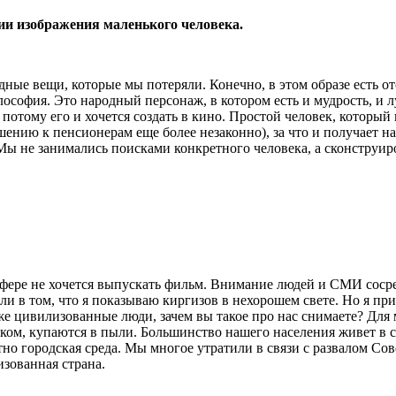
ции изображения маленького человека.
ные вещи, которые мы потеряли. Конечно, в этом образе есть о
лософия. Это народный персонаж, в котором есть и мудрость, и 
т, потому его и хочется создать в кино. Простой человек, которы
ошению к пенсионерам еще более незаконно), за что и получает н
. Мы не занимались поисками конкретного человека, а сконструи
осфере не хочется выпускать фильм. Внимание людей и СМИ соср
и в том, что я показываю киргизов в нехорошем свете. Но я при
е цивилизованные люди, зачем вы такое про нас снимаете? Для 
ком, купаются в пыли. Большинство нашего населения живет в с
ентно городская среда. Мы многое утратили в связи с развалом Со
зованная страна.