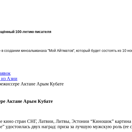
ящённый 100-летию писателя
в создании киноальманаха "Мой Айтматов", который будет состоять из 10 но
аявок
 из Азии
режиссере Актане Арым Кубате
ере Актане Арым Кубате
е кино стран СНГ, Латвии, Литвы, Эстонии “Киношок” картина 
” удостоилась двух наград: приза за лучшую мужскую роль (ее 