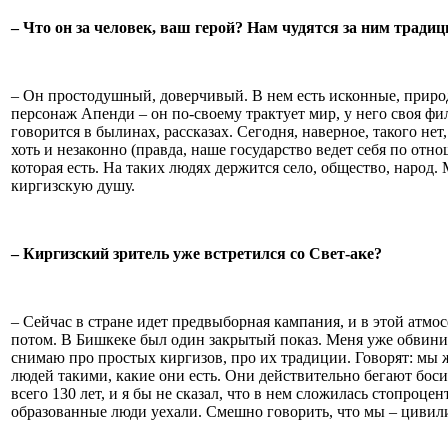
– Что он за человек, ваш герой? Нам чудятся за ним тради
– Он простодушный, доверчивый. В нем есть исконные, природ
персонаж Апенди – он по-своему трактует мир, у него своя фи
говорится в былинах, рассказах. Сегодня, наверное, такого не
хоть и незаконно (правда, наше государство ведет себя по отн
которая есть. На таких людях держится село, общество, народ
киргизскую душу.
– Киргизский зритель уже встретился со Свет-аке?
– Сейчас в стране идет предвыборная кампания, и в этой атм
потом. В Бишкеке был один закрытый показ. Меня уже обвинил
снимаю про простых киргизов, про их традиции. Говорят: мы ж
людей такими, какие они есть. Они действительно бегают боси
всего 130 лет, и я бы не сказал, что в нем сложилась стопроц
образованные люди уехали. Смешно говорить, что мы – цивили