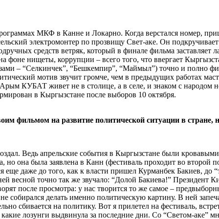
рограммах МКФ в Канне и Локарно. Когда верстался номер, приш
ельский электромонтер по прозвищу Свет-аке. Он подкручивает
подручных средств ветряк, который в финале фильма заставляет ла
 на фоне нищеты, коррупции – всего того, что ввергает Кыргызс
ами – “Селкинчек”, “Бешкемпир”, “Маймыл”) точно и полно фи
итический мотив звучит громче, чем в предыдущих работах мас
Арым КУБАТ живет не в столице, а в селе, и знаком с народом 
ормирован в Кыргызстане после выборов 10 октября.
воим фильмом на развитие политической ситуации в стране, н
поздал. Ведь апрельские события в Кыргызстане были кровавыми
а, но она была заявлена в Канн (фестиваль проходит во второй п
 еще даже до того, как к власти пришел Курманбек Бакиев, до “
шней весной точно так же звучало: “Долой Бакиева!” Президент 
ворят после просмотра: у нас творится то же самое – предвыбо
 не собирался делать именно политическую картину. В ней запе
ьно сбивается на политику. Вот я прилетел на фестиваль, встрет
я какие лозунги выдвинула за последние дни. Со “Светом-аке” мн