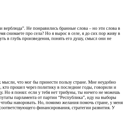
и верблюда”. Не понравились бранные слова – но эти слова в
я снимаете про села? Но я вырос в селе, я до сих пор живу в
нуть в глубь произведения, понять его душу, смысл они не
 мысли, что мог бы принести пользу стране. Мне неудобно
е, кто прошел через политику в последние годы, говорили и
. Но я понял: если у тебя нет трибуны, ты ничего не можешь
депутаты парламента от партии “Республика”, иду на выборы
чтобы наворовать. Но, помимо желания помочь стране, у меня
 соответствующего финансирования, стратегии развития. У