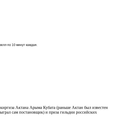
велл по 10 минут каждая.
киргиза Актана Арыма Кубата (раньше Актан был известен
сыграл сам постановщик) и приза гильдии российских