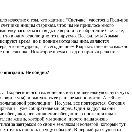
ло известие о том, что картина “Свет-аке” удостоена Гран-при
 счетчики нищим старикам, чтоб им не пришлось много
мпочку загореться (а ведь не верили в изобретение Свет-аке,
тан то в одну революцию, то в другую. Все фильмы Арыма
ксируют время, но и поднимаются над ним, являются
тера, что немудрено, – в сегодняшнем Кыргызстане невозможно
не понаслышке. Некоторое время назад он принял решение
о опоздали. Не обидно?
… Творческий эгоизм, конечно, внутри шевельнулся: чуть-чуть
оловине мая), и выпускать ее раньше мы не могли. А сейчас
тюльпановой революции”. Но, увы, все повторяется. Сегодня
Киргизии – уже собирательный образ. Один за другим они
рные обещалки, невыполнение обещанного после прихода к
чатлена жизнь, которой мы живем, просто наша жизнь
ился за завтраком со своим земляком и коллегой, который тут
е хотелось попасть в гущу событий. В первый раз я ушел от