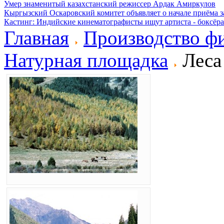
Умер знаменитый казахстанский режиссер Ардак Амиркулов
Кыргызский Оскаровский комитет объявляет о начале приёма з
Кастинг: Индийские кинематографисты ищут артиста - боксёра
Главная
Производство ф
Натурная площадка
Леса