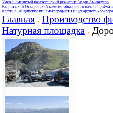
Умер знаменитый казахстанский режиссер Ардак Амиркулов
Кыргызский Оскаровский комитет объявляет о начале приёма з
Кастинг: Индийские кинематографисты ищут артиста - боксёра
Главная
Производство ф
Натурная площадка
Доро