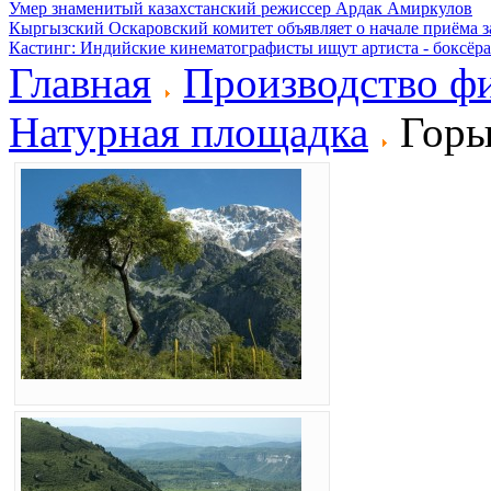
Умер знаменитый казахстанский режиссер Ардак Амиркулов
Кыргызский Оскаровский комитет объявляет о начале приёма з
Кастинг: Индийские кинематографисты ищут артиста - боксёра
Главная
Производство ф
Натурная площадка
Гор