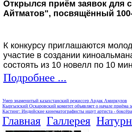
Открылся приём заявок для 
Айтматов", посвящённый 100
К конкурсу приглашаются моло
участие в создании киноальман
состоять из 10 новелл по 10 ми
Подробнее ...
Умер знаменитый казахстанский режиссер Ардак Амиркулов
Кыргызский Оскаровский комитет объявляет о начале приёма з
Кастинг: Индийские кинематографисты ищут артиста - боксёра
Главная
Галлерея
Натурн