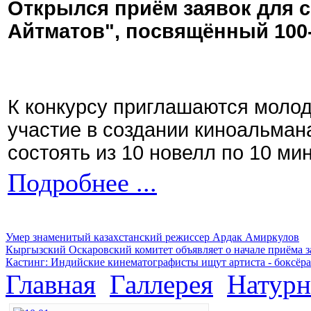
Открылся приём заявок для 
Айтматов", посвящённый 100
К конкурсу приглашаются моло
участие в создании киноальман
состоять из 10 новелл по 10 ми
Подробнее ...
Умер знаменитый казахстанский режиссер Ардак Амиркулов
Кыргызский Оскаровский комитет объявляет о начале приёма з
Кастинг: Индийские кинематографисты ищут артиста - боксёра
Главная
Галлерея
Натурн