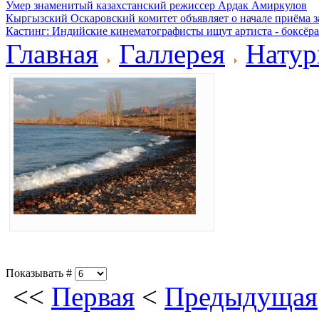
Умер знаменитый казахстанский режиссер Ардак Амиркулов
Кыргызский Оскаровский комитет объявляет о начале приёма з
Кастинг: Индийские кинематографисты ищут артиста - боксёра
Главная
Галлерея
Натур
Показывать #
<<
Первая
<
Предыдущая