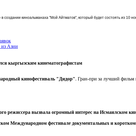
в создании киноальманаха "Мой Айтматов", который будет состоять из 10 но
аявок
 из Азии
лся кыргызским кинематографистам
ародный кинофестиваль "Дидор"
. Гран-при за лучший филь
ого режиссера вызвала огромный интерес на Исмаилском ки
ком Международном фестивале документальных и коротко