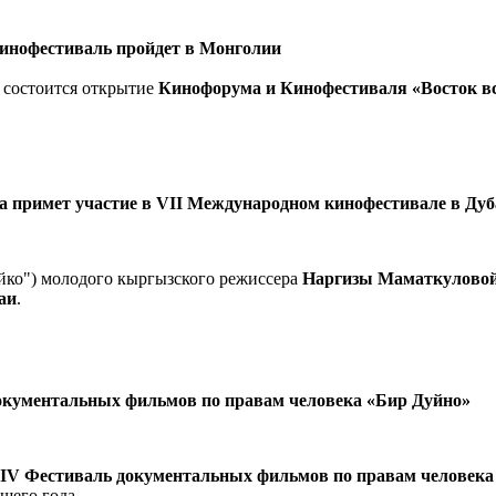
инофестиваль пройдет в Монголии
ор состоится открытие
Кинофорума и Кинофестиваля «Восток вс
 примет участие в VII Международном кинофестивале в Дуб
йко") молодого кыргызского режиссера
Наргизы Маматкулово
аи
.
окументальных фильмов по правам человека «Бир Дуйно»
IV Фестиваль документальных фильмов по правам человека
ущего года.