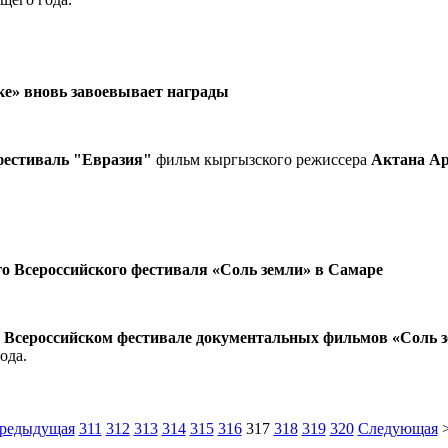
е» вновь завоевывает награды
фестиваль "Евразия"
фильм кыргызского режиссера
Актана А
го Всероссийского фестиваля «Соль земли» в Самаре
 Всероссийском фестивале документальных фильмов «Соль 
ода.
редыдущая
311
312
313
314
315
316
317
318
319
320
Следующая