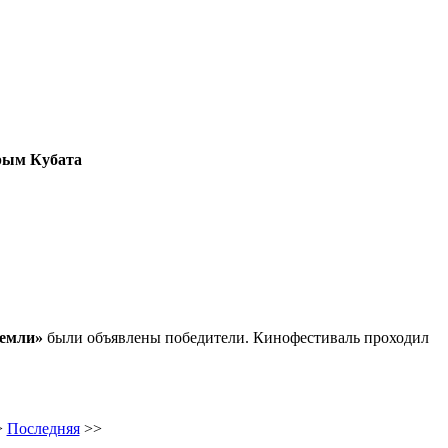
рым Кубата
земли»
были объявлены победители. Кинофестиваль проходил
>
Последняя
>>