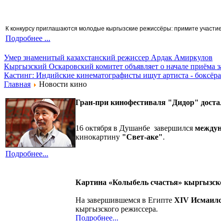
К конкурсу приглашаются молодые кыргызские режиссёры: примите участие 
Подробнее ...
Умер знаменитый казахстанский режиссер Ардак Амиркулов
Кыргызский Оскаровский комитет объявляет о начале приёма з
Кастинг: Индийские кинематографисты ищут артиста - боксёра
Главная
Новости кино
Гран-при
кинофестиваля "Дидор"
доста
16 октября в Душанбе завершился
междун
кинокартину
"Свет-аке"
.
Подробнее...
Картина «Колыбель счастья» кыргызск
На завершившемся в Египте
XIV Исмаилс
кыргызского режиссера.
Подробнее...