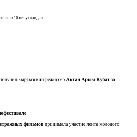
велл по 10 минут каждая.
м получил кыргызский режиссер
Актан Арым Кубат
за
нофестивале
метражных фильмов
принимала участие лента молодого