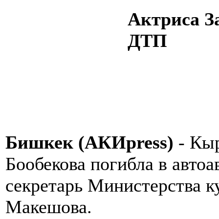
Актриса З
ДТП
Бишкек (АКИpress)
- Кыр
Бообекова погибла в автоа
секретарь Министерства к
Макешова.