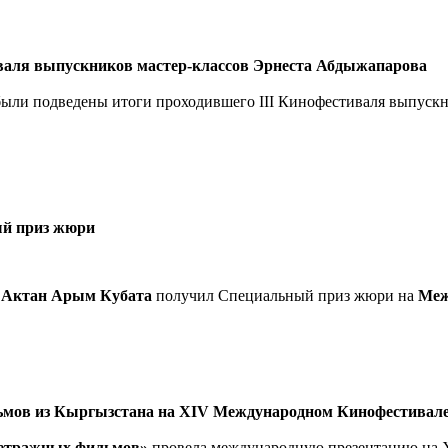
аля выпускников мастер-классов Эрнеста Абдыжапарова
 были подведены итоги проходившего III Кинофестиваля выпускн
ый приз жюри
а
Актан Арым Кубата
получил Специальный приз жюри на
Меж
льмов из Кыргызстана на XIV Международном Кинофестива
метражных фильмов»
провела международную презентацию на