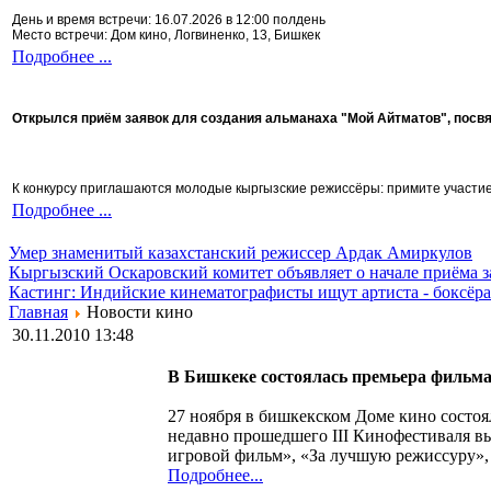
День и время встречи: 16.07.2026 в 12:00 полдень
Место встречи: Дом кино, Логвиненко, 13, Бишкек
Подробнее ...
Открылся приём заявок для создания альманаха "Мой Айтматов", посв
К конкурсу приглашаются молодые кыргызские режиссёры: примите участие 
Подробнее ...
Умер знаменитый казахстанский режиссер Ардак Амиркулов
Кыргызский Оскаровский комитет объявляет о начале приёма з
Кастинг: Индийские кинематографисты ищут артиста - боксёра
Главная
Новости кино
30.11.2010 13:48
В Бишкеке состоялась премьера фильм
27 ноября в бишкекском Доме кино состо
недавно прошедшего III Кинофестиваля в
игровой фильм», «За лучшую режиссуру»,
Подробнее...