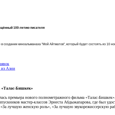
ящённый 100-летию писателя
в создании киноальманаха "Мой Айтматов", который будет состоять из 10 но
аявок
 из Азии
а «Талас-Бишкек»
ялась премьера нового полнометражного фильма «Талас-Бишкек
ыпускников мастер-классов Эрнеста Абдыжапарова, где был удо
 «За лучшую женскую роль», «За лучшую звукорежиссерскую ра