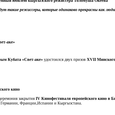
щенный юбилею кыргызского режиссера Толомуша Океева
удут такие режиссеры, которые одинаково прекрасны как люд
вет-аке»
ым Кубата «Свет-аке»
удостоился двух призов
XVII Минского
ского кино
 церемония закрытия
IV
Кинофестиваля европейского кино в 
з Германии, Франции,Испании и Кыргызстана.