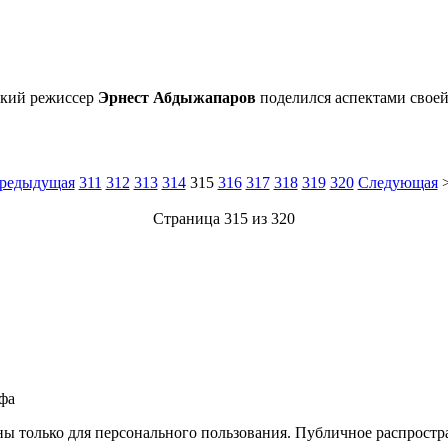
ский режиссер
Эрнест Абдыжапаров
поделился аспектами свое
редыдущая
311
312
313
314
315
316
317
318
319
320
Следующая
Страница 315 из 320
фа
ны только для персонального пользования. Публичное распростр