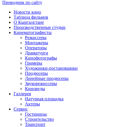
Проводник по сайту
Новости кино
Таблица фильмов
О Кыргызстане
Производственные студии
Кинематографисты
Режиссеры
Монтажеры
Операторы
Драматурги
Кинофотографы
Гримеры
Художники-постановщики
Продюсеры
Линейные продюсеры
Звукорежиссеры
Киноведы
Галлерея
Натурная площадка
Актеры
Сервис
Гостиницы
Строительство
Транспорт