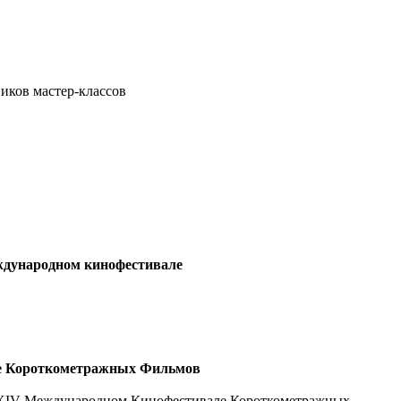
иков мастер-классов
дународном кинофестивале
лe Короткометражных Фильмов
 XIV Международном Кинофестивалe Короткометражных