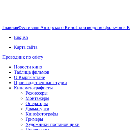
Главная
Фестиваль Авторского Кино
Производство фильмов в 
English
Карта сайта
Проводник по сайту
Новости кино
Таблица фильмов
О Кыргызстане
Производственные студии
Кинематографисты
Режиссеры
Монтажеры
Операторы
Драматурги
Кинофотографы
Гримеры
Художники-постановщики
Продюсеры