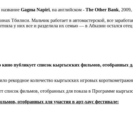
е название
Gagma Napiri
, на английском -
The Other Bank
, 2009,
инах Тбилиси. Мальчик работает в автомастерской, все заработа
няла у них все и разделила их семью — в Абхазии остался отец
о кино публикует список кыргызских фильмов, отобранных д
пило рекордное количество кыргызских игровых короткометражных
ует список фильмов, отобранных для показа в Программе кыргы
ьмов, отобранных для участия в арт-хаус фестивале: