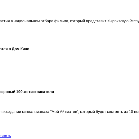
участия в национальном отборе фильма, который представит Кыргызскую Ре
ются в Дом Кино
ящённый 100-летию писателя
в создании киноальманаха "Мой Айтматов", который будет состоять из 10 но
аявок