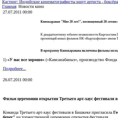
Кастинг: Индийские кинематографисты ищут артиста - боксёра
Главная
Новости кино
27.07.2011 00:00
Кинокараван "Мне 20 лет!", посвященный 20-летию
К двадцатилетнему юбилею независимости Кыргызстана Г
презентаций новых фильмов НК «Кыргызфильм» имени Т.
В программу Кинокаравана включены фильмы молод
1)
«У нас все хорошо»
(«Камсанабаныз», производство Фонда 
Подробнее...
26.07.2011 00:00
Фильм церемонии открытия Третьего арт-хаус фестиваля 
Команда Третьего арт-хаус фестиваля в Бишкеке пригласила
Ге
берег"
на торжественной церемонии открытия фестиваля.