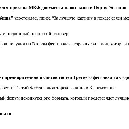
лся приза на МКФ документального кино в Пярну, Эстония
бище"
удостоилась приза “За лучшую картину в показе связи 
м и подлинный эстонский пуловер.
ов получил на Втором фестивале авторских фильмов, который пр
т предварительный список гостей Третьего фестиваля автор
ровести Третий Фестиваль авторского кино в Кыргызстане.
ьный форум неконкурсного формата, который представляет лучш
иваля: