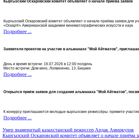
Кыргызский Оскаровский комитет объявляет о начале приёма заявок
Кыргызский Оскаровский комитет объявляет о начале приёма заявок для 
«Оскар®» Американской академии кинематографических искусств и наук.
Подробнее ...
Заявители проектов на участие в альманахе "Мой Айтматов", приглаша
День и время встречи: 16.07.2026 в 12:00 полдень
Место встречи: Дом кино, Логвиненко, 13, Бишкек
Подробнее ...
Открылся приём заявок для создания альманаха "Мой Айтматов", посв
К конкурсу приглашаются молодые кыргызские режиссёры: примите участие 
Подробнее ...
Умер знаменитый казахстанский режиссер Ардак Амиркулов
Кыргызский Оскаровский комитет объявляет о начале приёма з