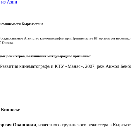
 из Азии
 независмости Кыргызстана
осударственное Агентство кинематографии при Правительстве КР организует несколько
 Океева..
ых режиссеров, получивших международное признание:
Развития кинематографа и КТУ «Манас», 2007, реж Акжол Бекб
в Бишкеке
оргия Овашвили
, известного грузинского режиссера в Кыргыз