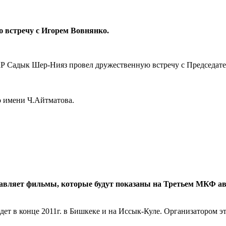
 встречу с Игорем Вовнянко.
КР Садык Шер-Нияз провел дружественную встречу с Председат
но имени Ч.Айтматова.
авляет фильмы, которые будут показаны на Третьем МКФ ав
дет в конце
2011г.
в Бишкеке и на Иссык-Куле. Организатором эт