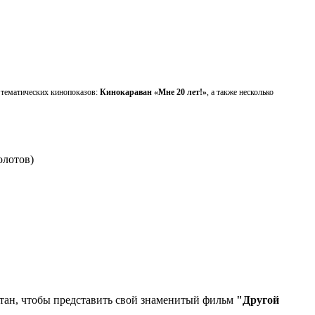
 тематических кинопоказов:
Кинокараван «Мне 20 лет!»
, а также несколько
олотов)
стан, чтобы представить свой знаменитый фильм
"Другой