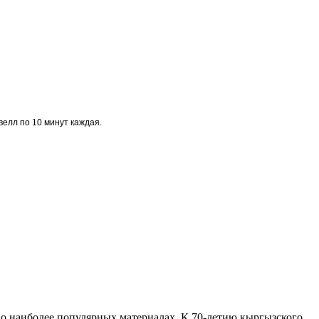
велл по 10 минут каждая.
 о наиболее популярных материалах. К 70-летию кыргызского