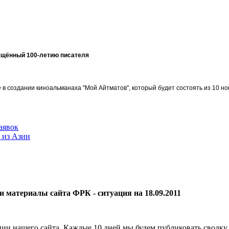
ящённый 100-летию писателя
в создании киноальманаха "Мой Айтматов", который будет состоять из 10 но
аявок
 из Азии
материалы сайта ФРК - ситуация на 18.09.2011
ции нашего сайта. Каждые 10 дней мы будем публиковать сводку