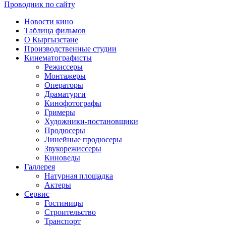
Проводник по сайту
Новости кино
Таблица фильмов
О Кыргызстане
Производственные студии
Кинематографисты
Режиссеры
Монтажеры
Операторы
Драматурги
Кинофотографы
Гримеры
Художники-постановщики
Продюсеры
Линейные продюсеры
Звукорежиссеры
Киноведы
Галлерея
Натурная площадка
Актеры
Сервис
Гостиницы
Строительство
Транспорт