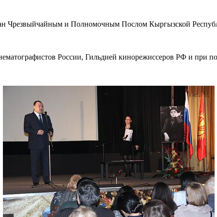
ан Чрезвыйчайным и Полномочным Послом Кыргызской Республ
нематографистов России, Гильдией кинорежиссеров РФ и при 