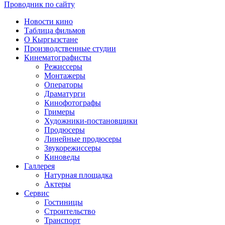
Проводник по сайту
Новости кино
Таблица фильмов
О Кыргызстане
Производственные студии
Кинематографисты
Режиссеры
Монтажеры
Операторы
Драматурги
Кинофотографы
Гримеры
Художники-постановщики
Продюсеры
Линейные продюсеры
Звукорежиссеры
Киноведы
Галлерея
Натурная площадка
Актеры
Сервис
Гостиницы
Строительство
Транспорт