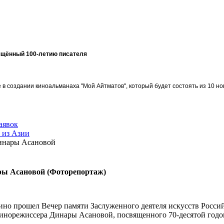
ящённый 100-летию писателя
в создании киноальманаха "Мой Айтматов", который будет состоять из 10 но
аявок
 из Азии
Динары Асановой
ры Асановой (Фоторепортаж)
кино прошел Вечер памяти Заслуженного деятеля искусств Росс
инорежиссера Динары Асановой, посвященного 70-десятой годо