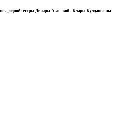
ние родной сестры Динары Асановой - Клары Кулдашевны