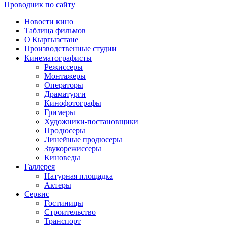
Проводник по сайту
Новости кино
Таблица фильмов
О Кыргызстане
Производственные студии
Кинематографисты
Режиссеры
Монтажеры
Операторы
Драматурги
Кинофотографы
Гримеры
Художники-постановщики
Продюсеры
Линейные продюсеры
Звукорежиссеры
Киноведы
Галлерея
Натурная площадка
Актеры
Сервис
Гостиницы
Строительство
Транспорт