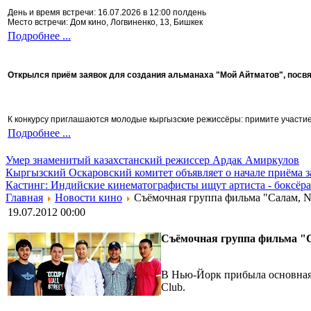
День и время встречи: 16.07.2026 в 12:00 полдень
Место встречи: Дом кино, Логвиненко, 13, Бишкек
Подробнее ...
Открылся приём заявок для создания альманаха "Мой Айтматов", посв
К конкурсу приглашаются молодые кыргызские режиссёры: примите участие 
Подробнее ...
Умер знаменитый казахстанский режиссер Ардак Амиркулов
Кыргызский Оскаровский комитет объявляет о начале приёма з
Кастинг: Индийские кинематографисты ищут артиста - боксёра
Главная
Новости кино
Cъёмочная группа фильма "Салам, 
19.07.2012 00:00
Cъёмочная группа фильма "
В Нью-Йорк прибыла основная 
Club.