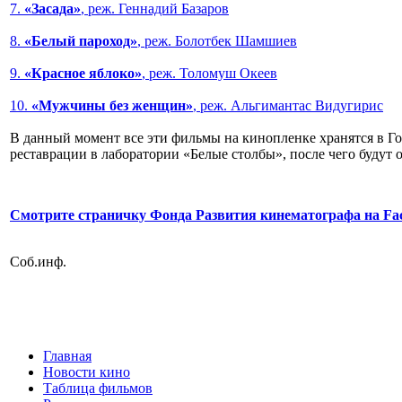
7.
«Засада»
, реж. Геннадий Базаров
8.
«Белый пароход»
, реж. Болотбек Шамшиев
9.
«Красное яблоко»
, реж. Толомуш Океев
10.
«Мужчины без женщин»
, реж. Альгимантас Видугирис
В данный момент все эти фильмы на кинопленке хранятся в Г
реставрации в лаборатории «Белые столбы», после чего буду
Смотрите страничку Фонда Развития кинематографа на Fa
Соб.инф.
Главная
Новости кино
Таблица фильмов