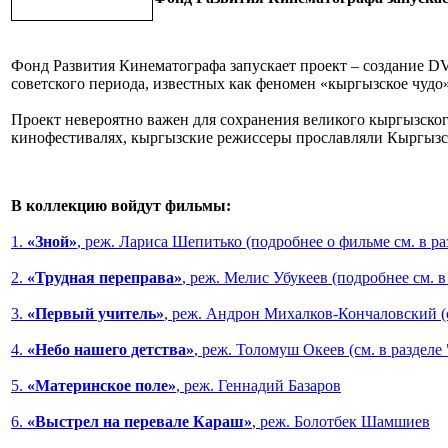
Фонд Развития Кинематографа запускает проект – создание 
советского периода, известных как феномен «кыргызское чудо»
Проект невероятно важен для сохранения великого кыргызско
кинофестивалях, кыргызские режиссеры прославляли Кыргызст
В коллекцию войдут фильмы:
1.
«Зной»
, реж. Лариса Шепитько
(подробнее о фильме см. в ра
2.
«Трудная переправа»
, реж. Мелис Убукеев
(подробнее см. в
3.
«Первый учитель»
, реж. Андрон Михалков-Кончаловский
(
4.
«Небо нашего детства»
, реж. Толомуш Океев
(см. в разделе
5.
«Материнское поле»
, реж. Геннадий Базаров
6.
«Выстрел на перевале Караш»
, реж. Болотбек Шамшиев