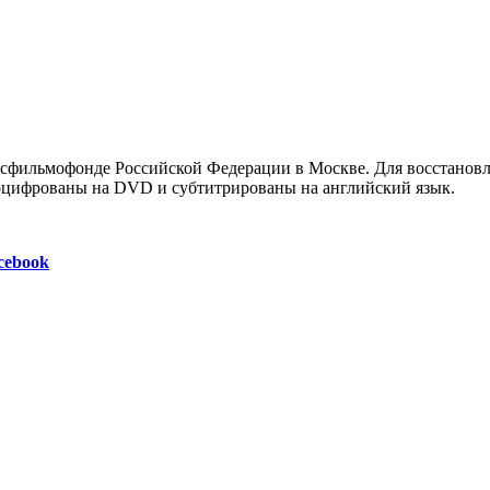
осфильмофонде Российской Федерации в Москве. Для восстанов
т оцифрованы на DVD и субтитрированы на английский язык.
cebook