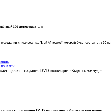
ящённый 100-летию писателя
в создании киноальманаха "Мой Айтматов", который будет состоять из 10 но
аявок
 из Азии
кает проект – создание DVD-коллекции «Кыргызское чудо»
т проект – создание DVD-коллекции «Кыргызское чудо»