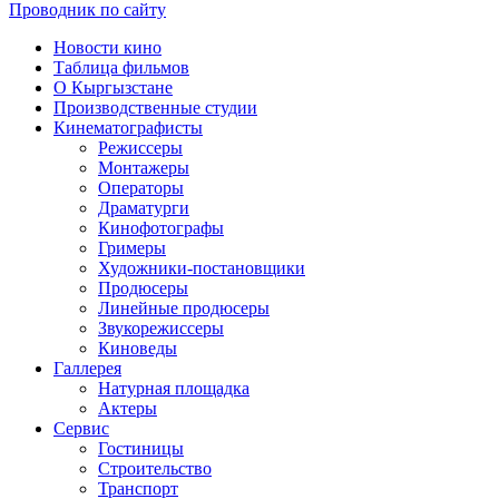
Проводник по сайту
Новости кино
Таблица фильмов
О Кыргызстане
Производственные студии
Кинематографисты
Режиссеры
Монтажеры
Операторы
Драматурги
Кинофотографы
Гримеры
Художники-постановщики
Продюсеры
Линейные продюсеры
Звукорежиссеры
Киноведы
Галлерея
Натурная площадка
Актеры
Сервис
Гостиницы
Строительство
Транспорт