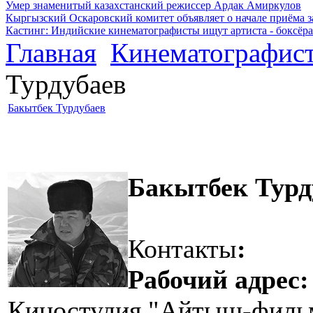
Умер знаменитый казахстанский режиссер Ардак Амиркулов
Кыргызский Оскаровский комитет объявляет о начале приёма з
Кастинг: Индийские кинематографисты ищут артиста - боксёра
Главная
Кинематографис
Турдубаев
Бакытбек Турдубаев
Бакытбек Турд
Контакты
:
Рабочий адрес:
Киностудия "Айтыш-филь