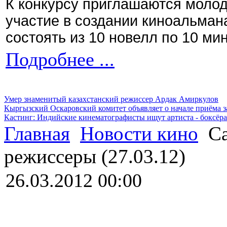
К конкурсу приглашаются моло
участие в создании киноальман
состоять из 10 новелл по 10 ми
Подробнее ...
Умер знаменитый казахстанский режиссер Ардак Амиркулов
Кыргызский Оскаровский комитет объявляет о начале приёма з
Кастинг: Индийские кинематографисты ищут артиста - боксёра
Главная
Новости кино
Са
режиссеры (27.03.12)
26.03.2012 00:00