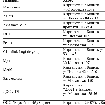
Названия
Адрес
Кыргызстан, г.Бишкек
Максимум
ул.Орозбекова 157а
Кыргызстан, г.Бишкек
Ahlers
ул.Шопокова 89 кв 12
Кыргызстан, г.Бишкек
Avia travel club
пр-ктЧуй 108 кв 4
Кыргызстан, г.Бишкек
DHL
ул.Киевская 107
Кыргызстан, г.Бишкек
Fedex
ул.Московская 217
Кыргызстан, г.Бишкек ул
Globalink Logistic group
53 кв 47
Кыргызстан, г.Бишкек
Муза
Ул.Киевская 107
Кыргызстан, г.Бишкек
M&M
ул.Исанова 42 кв 510
Кыргызстан, г.Бишкек
Save express
ул.Московская 150
Кыргызстан
720021, г. Бишкек
ДOC ЛТД
ул. Московская 58-56
ООО "Евроэйшн Эйр Сервис
Кыргызстан, 720075, г. Б