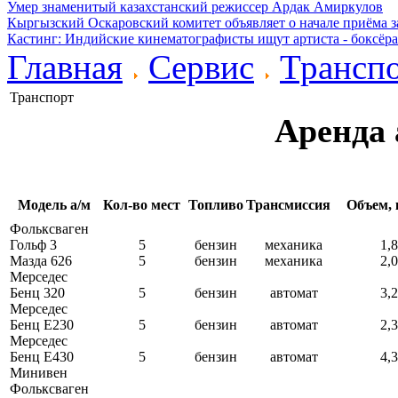
Умер знаменитый казахстанский режиссер Ардак Амиркулов
Кыргызский Оскаровский комитет объявляет о начале приёма з
Кастинг: Индийские кинематографисты ищут артиста - боксёра
Главная
Сервис
Трансп
Транспорт
Аренда 
Модель а/м
Кол-во мест
Топливо
Трансмиссия
Объем, 
Фольксваген
Гольф 3
5
бензин
механика
1,8
Мазда 626
5
бензин
механика
2,0
Мерседес
Бенц 320
5
бензин
автомат
3,2
Мерседес
Бенц Е230
5
бензин
автомат
2,3
Мерседес
Бенц Е430
5
бензин
автомат
4,3
Минивен
Фольксваген