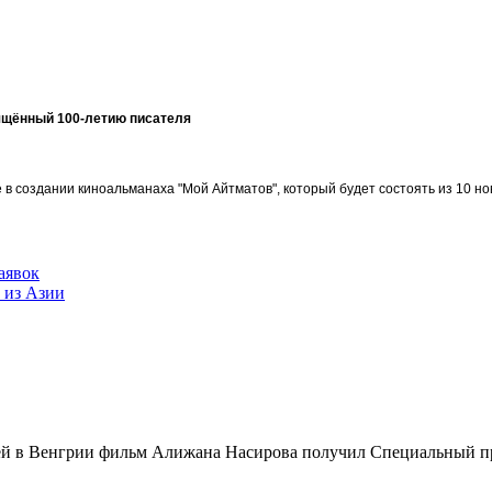
ящённый 100-летию писателя
в создании киноальманаха "Мой Айтматов", который будет состоять из 10 но
аявок
 из Азии
"
ей в Венгрии фильм Алижана Насирова получил Специальный 