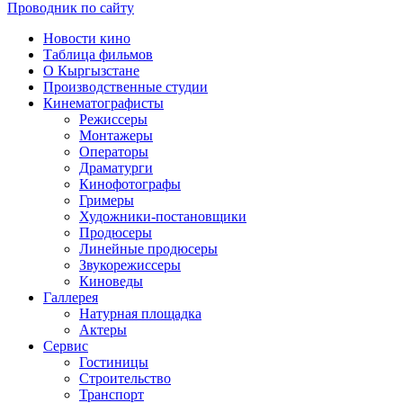
Проводник по сайту
Новости кино
Таблица фильмов
О Кыргызстане
Производственные студии
Кинематографисты
Режиссеры
Монтажеры
Операторы
Драматурги
Кинофотографы
Гримеры
Художники-постановщики
Продюсеры
Линейные продюсеры
Звукорежиссеры
Киноведы
Галлерея
Натурная площадка
Актеры
Сервис
Гостиницы
Строительство
Транспорт