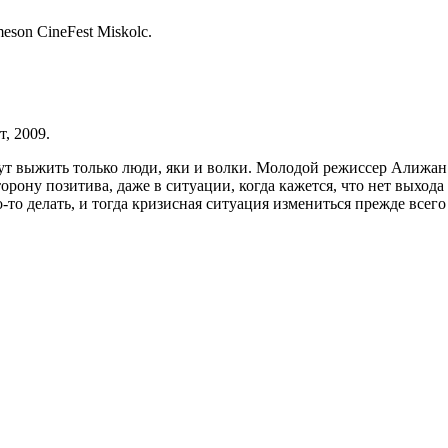
son CineFest Miskolc.
, 2009.
гут выжить только люди, яки и волки. Молодой режиссер Алижа
рону позитива, даже в ситуации, когда кажется, что нет выход
о-то делать, и тогда кризисная ситуация измениться прежде всег