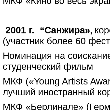
МКФ «Кино во весь экр
2001 г
.
“Санжира»
ко
,
(участник более 60 фес
Номинация на соискани
студенческий фильм
МКФ («
Young
Artists
Awa
лучший иностранный ко
МКФ «Берлинале» (Герм