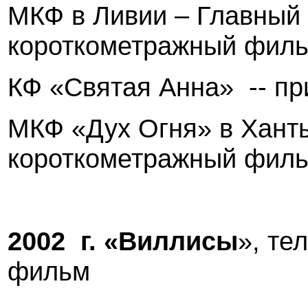
МКФ в Ливии – Главный 
короткометражный фил
КФ «Святая Анна»
-- п
МКФ «Дух Огня» в Хант
короткометражный фил
2002
г. «Виллисы
», те
фильм