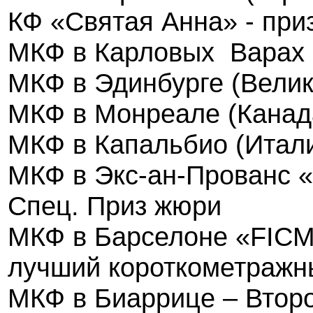
КФ «Святая Анна» - при
МКФ в Карловых
Варах 
МКФ в Эдинбурге (Вели
МКФ в Монреале (Канад
МКФ в Капальбио (Итал
МКФ в Экс-ан-Прованс «
Спец. Приз жюри
МКФ в Барселоне «
FIC
лучший короткометраж
МКФ в Биаррице – Второ