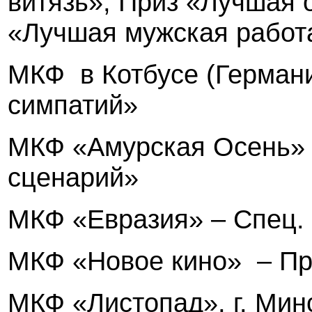
витязь», Приз «Лучшая 
«Лучшая мужская работ
МКФ
в Котбусе (Герман
симпатий»
МКФ «Амурская Осень» 
сценарий»
МКФ «Евразия» – Спец.
МКФ «Новое кино»
– П
МКФ «Листопад», г. Мин