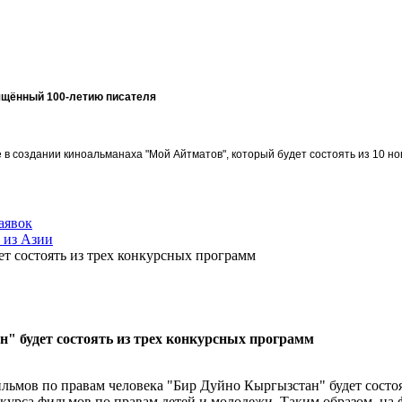
ящённый 100-летию писателя
в создании киноальманаха "Мой Айтматов", который будет состоять из 10 но
аявок
 из Азии
т состоять из трех конкурсных программ
" будет состоять из трех конкурсных программ
мов по правам человека "Бир Дуйно Кыргызстан" будет состоят
урса фильмов по правам детей и молодежи. Таким образом, на ф