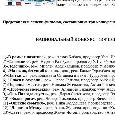
национальное и молодежное. "Би
Представляем списки фильмов, составившие три конкурс
НАЦИОНАЛЬНЫЙ КОНКУРС - 13 ФИЛ
1)
«В рамках позитива»
, реж. Алмаз Кабаев, продюсер Улан И
2)
«Сапожник»
, реж. Нурлан Разакулов, продюсер У. Исакбеко
3)
«Лодочник»
, реж. Мирлан Абдыкалыков, продюсер У. Исакб
4)
«Мальчик, бегущий к огню»
, док., реж. Бакыт Турдубаев
5)«
Пытки…»
, реж. Елизавета Стишова и Бакыт Турдубаев, 
6)
"Спаси и сохрани"
, реж. Флора Газиева, продюсер Айбек Д
7)
«Порочная мечта»
, реж. Нишана Жееналиева, Актан Рыскел
8)
«Проблемы молодежи»
, реж. Алмазбек Зарылбек уулу, А
9)
«Ош. Полгода спустя»
, реж. Дарья Сытенкова, продюсер В
10)
«Божья роса»
, реж. Чинара Токонова, продюсер Вячеслав 
11)
«Ошские события»
, реж. Ника Жолдошева, производство
12)
"Дорога в Мекку"
, реж. Асель Жураева, производство «К
13)
«Свет»
, реж. и продюсер Жакен Чотой, производство «Алт