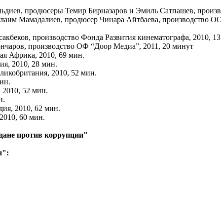
льдиев, продюсеры Темир Бирназаров и Эмиль Сатпашев, произво
бдулаим Мамадалиев, продюсер Чинара Айтбаева, производств
сакбеков, производство Фонда Развития кинематографа, 2010, 1
ончаров, производство ОФ “Доор Медиа”, 2011, 20 минут
я Африка, 2010, 69 мин.
я, 2010, 28 мин.
ликобритания, 2010, 52 мин.
ин.
2010, 52 мин.
н.
ия, 2010, 62 мин.
010, 60 мин.
дане против коррупции"
н":