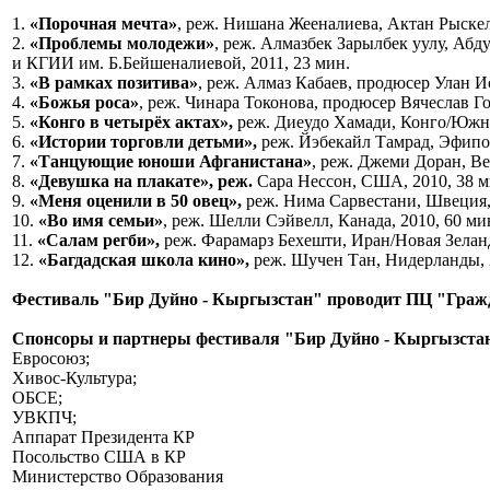
1.
«Порочная мечта»
, реж. Нишана Жееналиева, Актан Рыске
2.
«Проблемы молодежи»
, реж. Алмазбек Зарылбек уулу, А
и КГИИ им. Б.Бейшеналиевой, 2011, 23 мин.
3.
«В рамках позитива»
, реж. Алмаз Кабаев, продюсер Улан И
4.
«Божья роса»
, реж. Чинара Токонова, продюсер Вячеслав Г
5.
«Конго в четырёх актах»,
реж. Диеудо Хамади, Конго/Южна
6.
«Истории торговли детьми»,
реж. Йэбекайл Тамрад, Эфипои
7.
«Танцующие юноши Афганистана»
, реж. Джеми Доран, Ве
8.
«Девушка на плакате»
, реж.
Сара Нессон, США, 2010, 38 м
9.
«Меня оценили в 50 овец»,
реж. Нима Сарвестани, Швеция, 
10.
«Во имя семьи»
, реж. Шелли Сэйвелл, Канада, 2010, 60 ми
11.
«Салам регби»,
реж. Фарамарз Бехешти, Иран/Новая Зеланд
12.
«Багдадская школа кино»,
реж. Шучен Тан, Нидерланды, 2
Фестиваль "Бир Дуйно - Кыргызстан" проводит ПЦ "Граж
Спонсоры и партнеры фестиваля "Бир Дуйно - Кыргызста
Евросоюз;
Хивос-Культура;
ОБСЕ;
УВКПЧ;
Аппарат Президента КР
Посольство США в КР
Министерство Образования