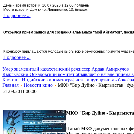
День и время встречи: 16.07.2026 в 12:00 полдень
Место встречи: Дом кино, Логвиненко, 13, Бишкек
Подробнее ...
Открылся приём заявок для создания альманаха "Мой Айтматов", посв
К конкурсу приглашаются молодые кыргызские режиссёры: примите участие 
Подробнее ...
Умер знаменитый казахстанский режиссер Ардак Амиркулов
Кыргызский Оскаровский комитет объявляет о начале приёма з
Кастинг: Индийские кинематографисты ищут артиста - боксёра
Главная
Новости кино
МКФ "Бир Дуйно - Кыргызстан" буде
21.09.2011 00:00
МКФ "Бир Дуйно - Кыргызстан
Пятый МКФ документальных филь
Международного конкурса и конк