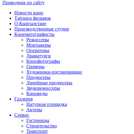
Проводник по сайту
Новости кино
Таблица фильмов
О Кыргызстане
Производственные студии
Кинематографисты
Режиссеры
Монтажеры
Операторы
Драматурги
Кинофотографы
Гримеры
Художники-постановщики
Продюсеры
Линейные продюсеры
Звукорежиссеры
Киноведы
Галлерея
Натурная площадка
Актеры
Сервис
Гостиницы
Строительство
Транспорт