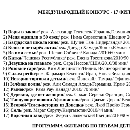
МЕЖДУНАРОДНЫЙ КОНКУРС - 17 ФИ
1)
Воры в законе
/ реж. Александр Гентелев/ Израиль,Германия
2)
Меня оценили в 50 овец
/ реж. Нима Сарвестани/ Швеция/ 2
3)
Багдадская школа кино
/ реж. Шучен Тан/ Нидерланды/ 201
4)
Конго в четырёх актах
/реж. Диеудо Хамади/Конго,Южная А
5)
Во имя семьи
/ реж. Шелли Сэйвелл/ Канада /2010/60 мин/
6)
Катка
/ Чешская Республика/ реж. Елена Трестикова/2010/90
7)
Девушка на плакате
/ реж. Сара Нессон/США/2010/38 мин/
8)
Розовые сари
/реж. Ким Лонгинотто/Индия, Великобритания
9)
Салам регби
/реж. Фарамарз Бехешти/ Иран, Новая Зеландия/
10)
Истории торговли детьми
/ реж. Йэнекайл Тамрад/ Эфипои
11)
Зелёная волна
/ реж. Али Самади Ахади/Германия, Иран/ 20
12)
Рынок
/реж. Рама Рау/ Канада/ 2010/ 70 мин/
13)
Деревня, где нет женщин
/реж. Сржан Серена/ Франция, Се
14)
Танцующие юноши Афганистана
/реж. Джеми Доран/ Вел
15)
Второй-Челси-история из Донецка
/ реж. Якоб Пройс/ Гер
16)
Соль
/ реж. Марат Сарулу/Кыргызстан/2010/44 мин/
17)
Водочный завод
/реж. Жерзи Сладковски/Швеция/2010/90м
ПРОГРАММА ФИЛЬМОВ ПО ПРАВАМ ДЕТЕ