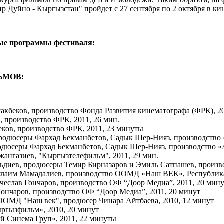
р Дуйно - Кыргызстан" пройдет с 27 сентября по 2 октября в ки
ные программы фестиваля:
ЬМОВ:
сакбеков, производство Фонда Развития кинематографа (ФРК), 2
в, производство ФРК, 2011, 26 мин.
еков, производство ФРК, 2011, 23 минуты
, продюсеры Фархад Бекманбетов, Садык Шер-Нияз, производство
продюсеры Фархад Бекманбетов, Садык Шер-Нияз, производство 
жангазиев, "Кыргызтелефильм", 2011, 29 мин.
ьдиев, продюсеры Темир Бирназаров и Эмиль Сатпашев, произво
бдулаим Мамадалиев, производство ООМД «Наш ВЕК», Республи
ячеслав Гончаров, производство ОФ “Доор Медиа”, 2011, 20 мин
Гончаров, производство ОФ “Доор Медиа”, 2011, 20 минут
 ООМД "Наш век", продюсер Чинара Айтбаева, 2010, 12 минут
ыргызфильм», 2010, 20 минут
ай Синема Груп», 2011, 22 минуты