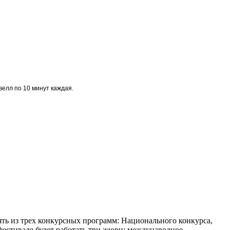
велл по 10 минут каждая.
ь из трех конкурсных программ: Национального конкурса,
естивале будет работать три жюри: международное,