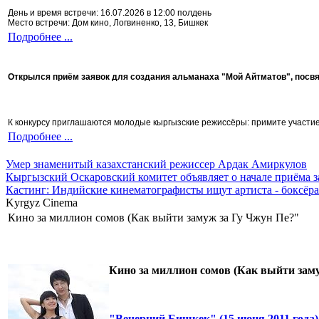
День и время встречи: 16.07.2026 в 12:00 полдень
Место встречи: Дом кино, Логвиненко, 13, Бишкек
Подробнее ...
Открылся приём заявок для создания альманаха "Мой Айтматов", посв
К конкурсу приглашаются молодые кыргызские режиссёры: примите участие 
Подробнее ...
Умер знаменитый казахстанский режиссер Ардак Амиркулов
Кыргызский Оскаровский комитет объявляет о начале приёма з
Кастинг: Индийские кинематографисты ищут артиста - боксёра
Kyrgyz Cinema
Кино за миллион сомов (Как выйти замуж за Гу Чжун Пе?"
Кино за миллион сомов (Как выйти заму
"Вечерний Бишкек" (15 июня 2011 года)