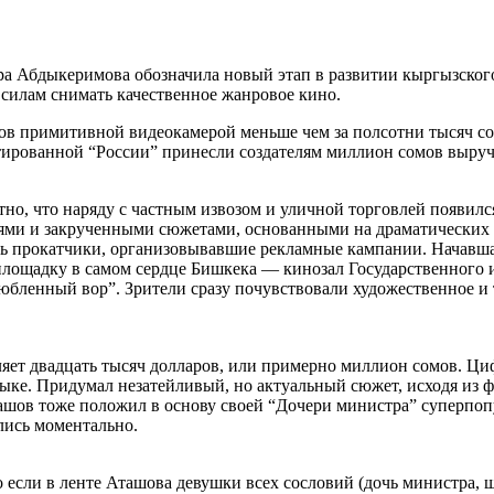
а Абдыкеримова обозначила новый этап в развитии кыргызского 
 силам снимать качественное жанровое кино.
шов примитивной видеокамерой меньше чем за полсотни тысяч 
нтированной “России” принесли создателям миллион сомов выруч
о, что наряду с частным извозом и уличной торговлей появился
иями и закрученными сюжетами, основанными на драматических
сь прокатчики, организовывавшие рекламные кампании. Начавша
лощадку в самом сердце Бишкека — кинозал Государственного ис
юбленный вор”. Зрители сразу почувствовали художественное и
ет двадцать тысяч долларов, или примерно миллион сомов. Ци
ке. Придумал незатейливый, но актуальный сюжет, исходя из ф
ашов тоже положил в основу своей “Дочери министра” суперпоп
лись моментально.
сли в ленте Аташова девушки всех сословий (дочь министра, шл