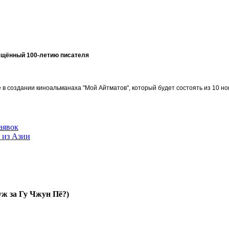
ящённый 100-летию писателя
в создании киноальманаха "Мой Айтматов", который будет состоять из 10 но
аявок
 из Азии
ж за Гу Чжун Пё?)