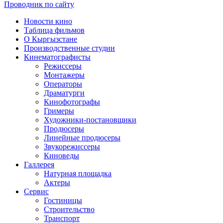
Проводник по сайту
Новости кино
Таблица фильмов
О Кыргызстане
Производственные студии
Кинематографисты
Режиссеры
Монтажеры
Операторы
Драматурги
Кинофотографы
Гримеры
Художники-постановщики
Продюсеры
Линейные продюсеры
Звукорежиссеры
Киноведы
Галлерея
Натурная площадка
Актеры
Сервис
Гостиницы
Строительство
Транспорт