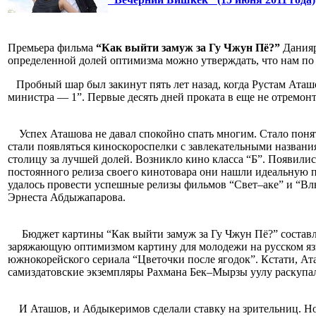
Премьера фильма
“Как выйти замуж за Гу Чжун Пё?”
Данияр
определенной долей оптимизма можно утверждать, что нам по
Пробный шар был закинут пять лет назад, когда Рустам Ата
министра — 1”. Первые десять дней проката в еще не отремо
Успех Аташова не давал спокойно спать многим. Стало понятн
стали появляться киноскороспелки с завлекательными назван
столицу за лучшей долей. Возникло кино класса “Б”. Появили
постоянного релиза своего кинотовара они нашли идеальную п
удалось провести успешные релизы фильмов “Свет–аке” и “Вл
Эрнеста Абдыжапарова.
Бюджет картины “Как выйти замуж за Гу Чжун Пё?” составля
заряжающую оптимизмом картину для молодежи на русском язы
южнокорейского сериала “Цветочки после ягодок”. Кстати, Ат
самиздатовские экземпляры Рахмана Бек–Мырзы уулу раскупа
И Аташов, и Абдыкеримов сделали ставку на зрительниц. Но е