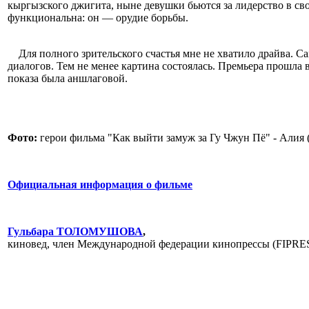
кыргызского джигита, ныне девушки бьются за лидерство в св
функциональна: он — орудие борьбы.
Для полного зрительского счастья мне не хватило драйва. Са
диалогов. Тем не менее картина состоялась. Премьера прошла
показа была аншлаговой.
Фото:
герои фильма "Как выйти замуж за Гу Чжун Пё" - Алия
Официальная информация о фильме
Гульбара ТОЛОМУШОВА
,
киновед, член Международной федерации кинопрессы (FIPRES