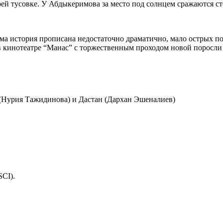
оей тусовке. У Абдыкеримова за место под солнцем сражаются с
ма история прописана недостаточно драматично, мало острых п
 в кинотеатре “Манас” с торжественным проходом новой поросли
 (Нурия Тажидинова) и Дастан (Дархан Эшеналиев)
CI).