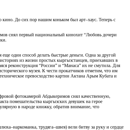
кино. До сих пор нашим коньком был арт–хаус. Теперь с
сомов снял первый национальный кинохит “Любовь дочери
ки.
 еще один способ делать быстрые деньги. Одна за другой
 историях из жизни простых кыргызстанцев, приехавших в
яся реконструкция “России” и “Манаса” их не смутила. Для
торического музея. К чести прокатчиков отметим, что им
 техническое превосходство картин Актана Арым Кубата и
фровой фотокамерой Абдыкеримов снял качественную,
акта помешательства кыргызских девушек на герое
улярную в народе книжку, обратив внимание, что
юха–наркоманка, трудяга–швея) вели битву за руку и сердце