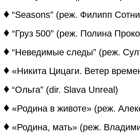
♦
“Seasons” (реж. Филипп Сотни
♦
“Груз 500” (реж. Полина Прок
♦
“Неведимые следы” (реж. Сул
♦
«Никита Цицаги. Ветер време
♦
“Ольга” (dir. Slava Unreal)
♦
«Родина в животе» (реж. Але
♦
«Родина, мать» (реж. Владим