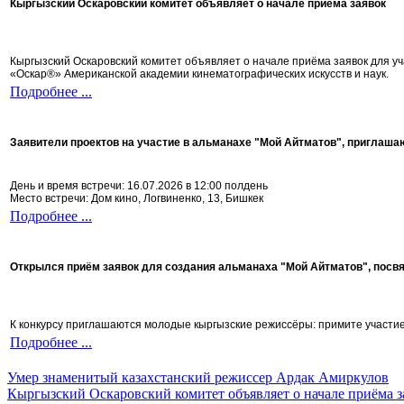
Кыргызский Оскаровский комитет объявляет о начале приёма заявок
Кыргызский Оскаровский комитет объявляет о начале приёма заявок для 
«Оскар®» Американской академии кинематографических искусств и наук.
Подробнее ...
Заявители проектов на участие в альманахе "Мой Айтматов", приглаша
День и время встречи: 16.07.2026 в 12:00 полдень
Место встречи: Дом кино, Логвиненко, 13, Бишкек
Подробнее ...
Открылся приём заявок для создания альманаха "Мой Айтматов", посв
К конкурсу приглашаются молодые кыргызские режиссёры: примите участие 
Подробнее ...
Умер знаменитый казахстанский режиссер Ардак Амиркулов
Кыргызский Оскаровский комитет объявляет о начале приёма з