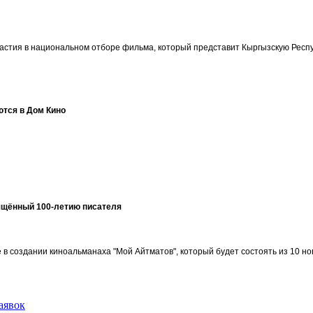
участия в национальном отборе фильма, который представит Кыргызскую Ре
ются в Дом Кино
ящённый 100-летию писателя
в создании киноальманаха "Мой Айтматов", который будет состоять из 10 но
аявок