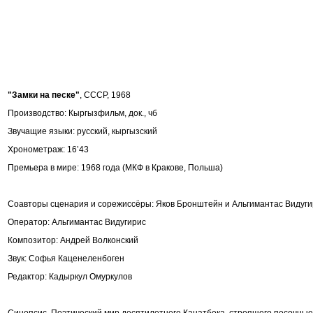
"Замки на песке"
, СССР, 1968
Производство: Кыргызфильм, док., чб
Звучащие языки: русский, кыргызский
Хронометраж: 16’43
Премьера в мире: 1968 года (МКФ в Кракове, Польша)
Соавторы сценария и сорежиссёры: Яков Бронштейн и Альгимантас Видуги
Оператор: Альгимантас Видугирис
Композитор: Андрей Волконский
Звук:
Софья Каценеленбоген
Редактор: Кадыркул Омуркулов