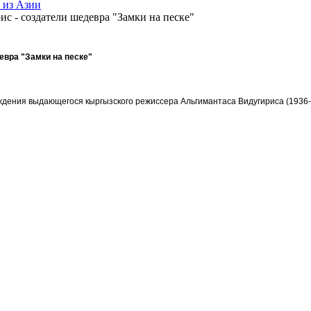
 из Азии
 - создатели шедевра "Замки на песке"
евра "Замки на песке"
дения выдающегося кыргызского режиссера Альгимантаса Видугириса (1936-