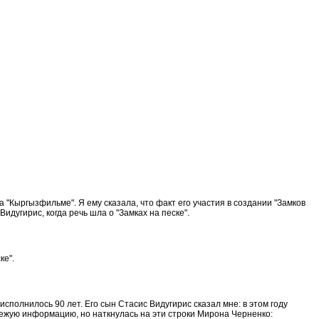
"Кыргызфильме". Я ему сказала, что факт его участия в создании "Замков
дугирис, когда речь шла о "Замках на песке".
ке".
полнилось 90 лет. Его сын Стасис Видугирис сказал мне: в этом году
вежую информацию, но наткнулась на эти строки Мирона Черненко: