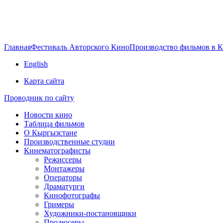
Главная
Фестиваль Авторского Кино
Производство фильмов в 
English
Карта сайта
Проводник по сайту
Новости кино
Таблица фильмов
О Кыргызстане
Производственные студии
Кинематографисты
Режиссеры
Монтажеры
Операторы
Драматурги
Кинофотографы
Гримеры
Художники-постановщики
Продюсеры