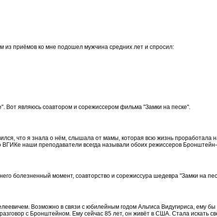
м из приёмов ко мне подошел мужчина средних лет и спросил:
. Вот являюсь соавтором и сорежиссером фильма "Замки на песке".
ся, что я знала о нём, слышала от мамы, которая всю жизнь проработала на 
 во ВГИКе наши преподаватели всегда называли обоих режиссеров Бронштейн-Ви
 него болезненный момент, соавторство и сорежиссура шедевра "Замки на пес
еевичем. Возможно в связи с юбилейным годом Альгиса Видугириса, ему бы ис
разговор с Бронштейном. Ему сейчас 85 лет, он живёт в США. Стала искать с