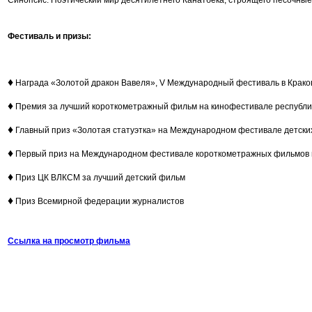
Синопсис. Поэтический мир десятилетнего Канатбека, строящего песочные 
Фестиваль и призы:
♦
Награда «Золотой дракон Вавеля», V Международный фестиваль в Кракове
♦
Премия за лучший короткометражный фильм на кинофестивале республик
♦
Главный приз «Золотая статуэтка» на Международном фестивале детски
♦
Первый приз на Международном фестивале короткометражных фильмов 
♦
Приз ЦК ВЛКСМ за лучший детский фильм
♦
Приз Всемирной федерации журналистов
Ссылка на просмотр фильма