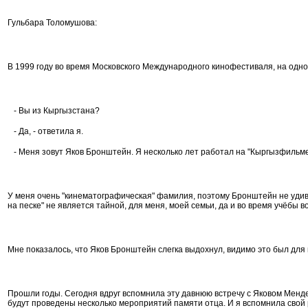
Гульбара Толомушова:
В 1999 году во время Московского Международного кинофестиваля, на одно
- Вы из Кыргызстана?
- Да, - ответила я.
- Меня зовут Яков Бронштейн. Я несколько лет работал на "Кыргызфильме"
У меня очень "кинематографическая" фамилия, поэтому Бронштейн не удивил
на песке" не является тайной, для меня, моей семьи, да и во время учёбы
Мне показалось, что Яков Бронштейн слегка выдохнул, видимо это был для
Прошли годы. Сегодня вдруг вспомнила эту давнюю встречу с Яковом Мендел
будут проведены несколько мероприятий памяти отца. И я вспомнила свой 