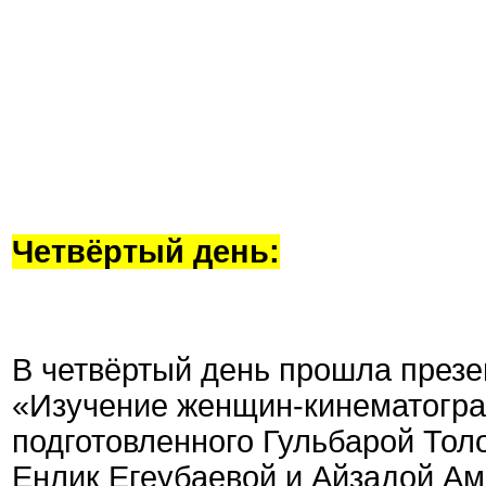
Четвёртый день:
В четвёртый день прошла презе
«Изучение женщин-кинематогра
подготовленного Гульбарой То
Енлик Егеубаевой и Айзадой Ам