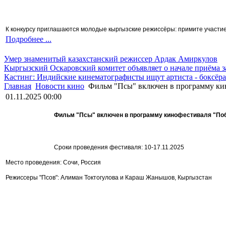
К конкурсу приглашаются молодые кыргызские режиссёры: примите участие 
Подробнее ...
Умер знаменитый казахстанский режиссер Ардак Амиркулов
Кыргызский Оскаровский комитет объявляет о начале приёма з
Кастинг: Индийские кинематографисты ищут артиста - боксёра
Главная
Новости кино
Фильм "Псы" включен в программу кин
01.11.2025 00:00
Фильм "Псы" включен в программу кинофестиваля "По
Сроки проведения фестиваля: 10-17.11.2025
Место проведения: Сочи, Россия
Режиссеры "Псов": Алиман Токтогулова и Караш Жанышов, Кыргызстан