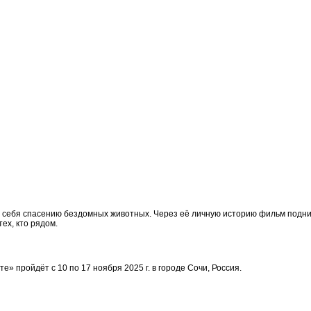
 себя спасению бездомных животных.
Через её личную историю фильм подни
ех, кто рядом.
сте»
пройдёт с 10 по 17 ноября 2025 г. в городе Сочи, Россия.