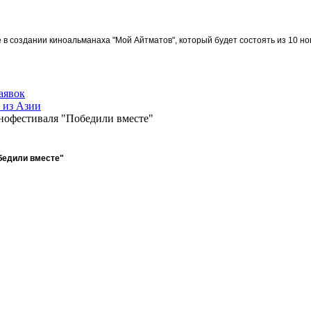
в создании киноальманаха "Мой Айтматов", который будет состоять из 10 но
аявок
 из Азии
офестиваля "Победили вместе"
бедили вместе"