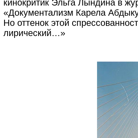
кинокритик Эльга Лындина в жу
«Документализм Карела Абдыку
Но оттенок этой спрессованнос
лирический…»