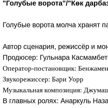
"Голубые ворота"/"
Көк дарба
Голубые ворота молча хранят п
Автор сценария, режиссёр и мо
Продюсер: Гульнара Касмамбет
Оператор-постановщик: Бенжамен
Звукорежиссер: Бари Уорр
Музыкальная композиция: Джума
В главных ролях: Анаркуль Наз