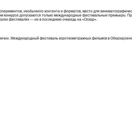
периментов, необычного контента и форматов, место для кинематографическ
этом конкурсе допускаются только международные фестивальные премьеры. П
других фестивалях — не в последнюю очередь на «Оскар».
лично. Международный фестиваль короткометражных фильмов в Оберхаузене 