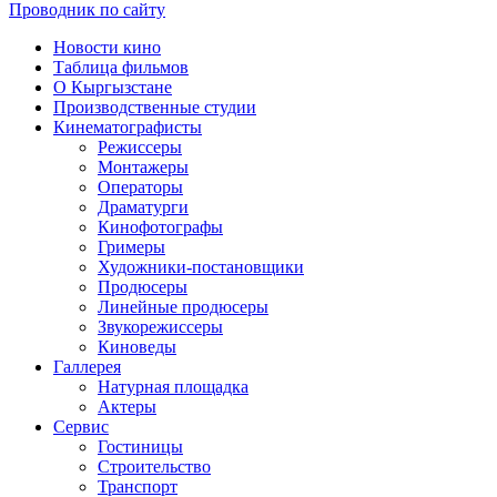
Проводник по сайту
Новости кино
Таблица фильмов
О Кыргызстане
Производственные студии
Кинематографисты
Режиссеры
Монтажеры
Операторы
Драматурги
Кинофотографы
Гримеры
Художники-постановщики
Продюсеры
Линейные продюсеры
Звукорежиссеры
Киноведы
Галлерея
Натурная площадка
Актеры
Сервис
Гостиницы
Строительство
Транспорт