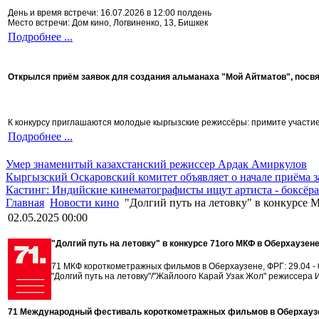
День и время встречи: 16.07.2026 в 12:00 полдень
Место встречи: Дом кино, Логвиненко, 13, Бишкек
Подробнее ...
Открылся приём заявок для создания альманаха "Мой Айтматов", посв
К конкурсу приглашаются молодые кыргызские режиссёры: примите участие 
Подробнее ...
Умер знаменитый казахстанский режиссер Ардак Амиркулов
Кыргызский Оскаровский комитет объявляет о начале приёма з
Кастинг: Индийские кинематографисты ищут артиста - боксёра
Главная
Новости кино
"Долгий путь на летовку" в конкурсе 
02.05.2025 00:00
"Долгий путь на летовку" в конкурсе 71ого МКФ в Оберхаузене
71 МКФ короткометражных фильмов в Оберхаузене, ФРГ: 29.04 - 
"Долгий путь на летовку"/"Жайлоого Карай Узак Жол" режиссера 
71 Международный фестиваль короткометражных фильмов в Оберхауз