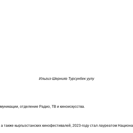
Ильгиз-Шернияз Турсунбек уулу
муникации, отделение Радио, ТВ и киноискусства.
, а также кыргызстанских кинофестивалей, 2023-году стал лауреатом Национ