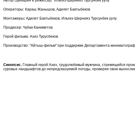
Автор сценария и режиссер: Ильгиз-Шернияз Турсунбек уулу
Операторы: Караш Жанышов, Адилет Бактыбеков
Монтажеры
:
Адилет Бактыбеков, Ильгиз-Шернияз Турсунбек уулу.
Продюсер: Чубак Каниметов.
Герой фильма: Азиз Турусбеков.
Производство: "Айтыш-фильм" при поддержке Департамента кинематогра
Синопсис.
Главный герой Азиз, трудолюбивый мужчина, стремящийся проко
суровых ландшафтов до непредсказуемой погоды, проверяя свою выносливо