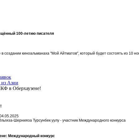
ящённый 100-летию писателя
в создании киноальманаха "Мой Айтматов", который будет состоять из 10 но
аявок
 из Азии
МКФ в Оберхаузене!
!
04.05.2025
Ильгиза-Шернияза Турсунбек уулу - участник Международного конкурса
ене: Международный конкурс