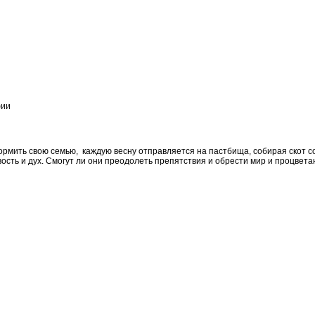
фии
рмить свою семью, каждую весну отправляется на пастбища, собирая скот со
сть и дух. Смогут ли они преодолеть препятствия и обрести мир и процвет