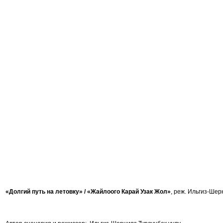
«Долгий путь на летовку» /
«Жайлоого Карай Узак Жол
»
, реж. Ильгиз-Шерн