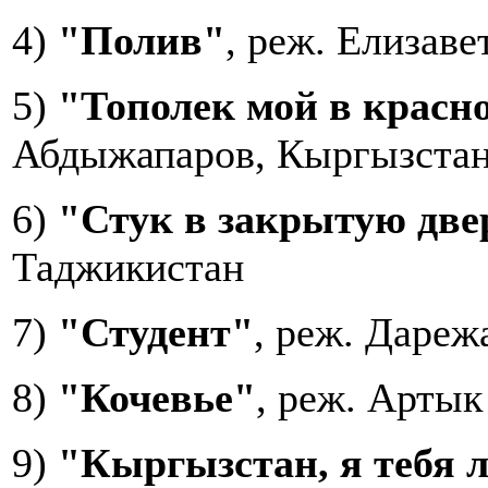
4)
"Полив"
, реж. Елизав
5)
"Тополек мой в красн
Абдыжапаров, Кыргызста
6)
"Стук в закрытую две
Таджикистан
7)
"Студент"
, реж. Дареж
8)
"Кочевье"
, реж. Арты
9)
"Кыргызстан, я тебя 