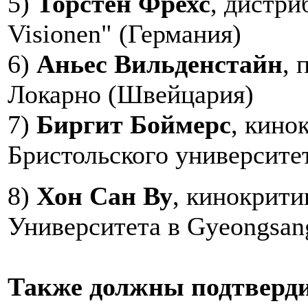
5)
Торстен Фрехс
, дистри
Visionen" (Германия)
6)
Аньес Вильденстайн
,
Локарно (Швейцария)
7)
Биргит Боймерс
, кино
Бристольского университе
8)
Хон Сан Ву
, кинокрити
Университета в Gyeongsan
Также должны подтверди