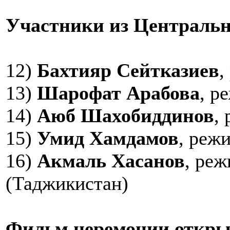
Участники из Центральн
12)
Бахтияр Сейтказиев
,
13)
Шарофат Арабова
, р
14)
Аюб Шахобиддинов
,
15)
Умид Хамдамов
, реж
16)
Акмаль Хасанов
, реж
(Таджикистан)
Фильм церемонии откр