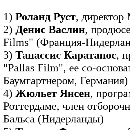
1)
Роланд Руст
, директор
2)
Денис Васлин
, продюсе
Films" (Франция-Нидерла
3)
Танассис Каратанос
, 
"Pallas Film", ее со-основ
Баумгартнером, Германия)
4)
Жюльет Янсен
, прогр
Роттердаме, член отбороч
Бальса (Нидерланды)