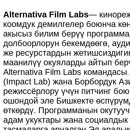
Alternativa Film Labs
— кинореж
коомдук демилгелер боюнча кө
акысыз билим берүү программал
долбоорлорун бекемдөөгө, ауд
же ресурстардын жетишсиздигин
маанилүү окуяларды айтып бер
Alternativa Film Labs команда
(Impact Lab) жана Борбордук А
режиссёрлору үчүн питчинг боюнч
ошондой эле Бишкекте өспүрүмд
өткөрдү. Программанын окутууч
адам укуктары жана социалдык
тасмаларга арналган Эл аралы