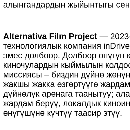
алынгандардын жыйынтыгы сен
Alternativa Film Project
— 2023
технологиялык компания inDriv
эмес долбоор. Долбоор өнүгүп 
киночулардын кыймылын колдоо 
миссиясы – биздин дүйнө жөнүн
жакшы жакка өзгөртүүгө жардам
дүйнөлүк аренага таанытуу; а
жардам берүү, локалдык кинои
өнүгүшүнө күчтүү таасир этүү.