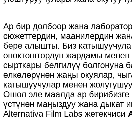
Ар бир долбоор жана лаборато
сюжеттердин, маанилердин жан
бере алышты. Биз катышуучула
өнөктөштөрдүн жардамы менен 
сырткары белгилүү болгонуна б
өлкөлөрүнөн жаңы окуялар, чы
катышуучулар менен жолугушуу
Ошол эле маалда ар бирибизге 
үстүнөн маңыздуу жана дыкат и
Alternativa Film Labs жетекчиси