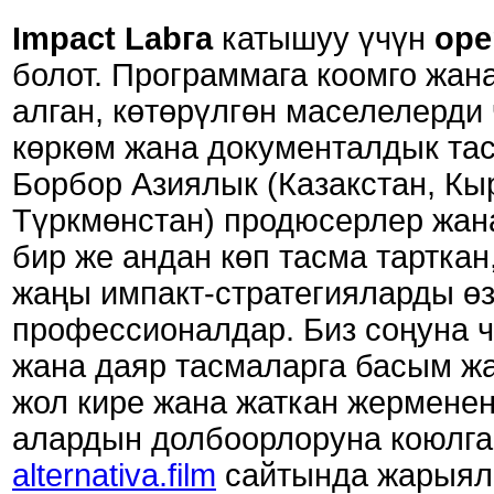
Impact Labга
катышуу үчүн
оpe
болот. Программага коомго жан
алган, көтөрүлгөн маселелерди 
көркөм жана документалдык та
Борбор Азиялык (Казакстан, Кы
Түркмөнстан) продюсерлер жан
бир же андан көп тасма тартка
жаңы импакт-стратегияларды ө
профессионалдар. Биз соңуна 
жана даяр тасмаларга басым ж
жол кире жана жаткан жерменен
алардын долбоорлоруна коюлга
alternativa.film
сайтында жарыяла