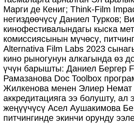
Марги де Кениг; Think-Film Imp
негиздөөчүсү Даниел Турков; В
кинофестивалындагы кыска мет
комиссиясынын мүчөсү, питчин
Alternativa Film Labs 2023 сын
кино рыногунун алкагында өз д
үчүн барышты: Даниел Бергер F
Рамазанова Doc Toolbox прогр
Жилкенова менен Элиер Немат E
аккредитацияга ээ болушту, ал 
жеңүүчүсү Асел Аушакимова Берл
питчингинде экинчи орунду ээле