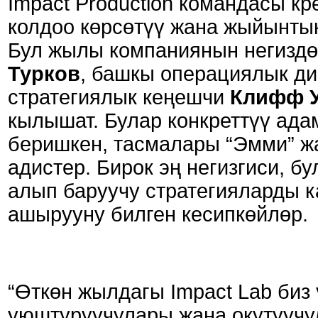
Impact Production командасы к
колдоо көрсөтүү жана жыйынтык
Бул жылы компаниянын негиздө
Турков
, башкы операциялык д
стратегиялык кеңешчи
Клифф 
кылышат. Булар конкреттүү ада
беришкен, тасмалары “Эмми” ж
адистер. Бирок эң негизгиси, б
алып баруучу стратегияларды к
ашырууну билген кесипкөйлөр.
“Өткөн жылдагы Impact Lab биз ү
уюштуруучулары жана окутуучу