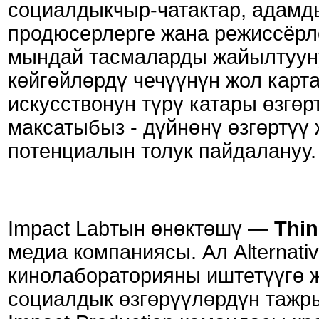
социалдыкчыр-чатактар, адамд
продюсерлерге жана режиссёрло
мындай тасмаларды жайылтууну
көйгөйлөрдү чечүүнүн жол карта
искусствонун түрү катары өзгөр
максатыбыз - дүйнөнү өзгөртүү
потенциалын толук пайдалануу.
Impact Labтын өнөктөшү —
Thin
медиа компаниясы. Ал Alternat
кинолабораторияны иштетүүгө ж
социалдык өзгөрүүлөрдүн тажры