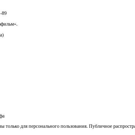
1-89
зфильм».
а)
фа
ны только для персонального пользования. Публичное распростр