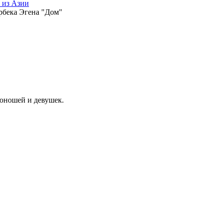
 из Азии
рбека Эгена "Дом"
юношей и девушек.