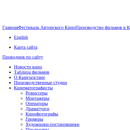
Главная
Фестиваль Авторского Кино
Производство фильмов в 
English
Карта сайта
Проводник по сайту
Новости кино
Таблица фильмов
О Кыргызстане
Производственные студии
Кинематографисты
Режиссеры
Монтажеры
Операторы
Драматурги
Кинофотографы
Гримеры
Художники-постановщики
Продюсеры