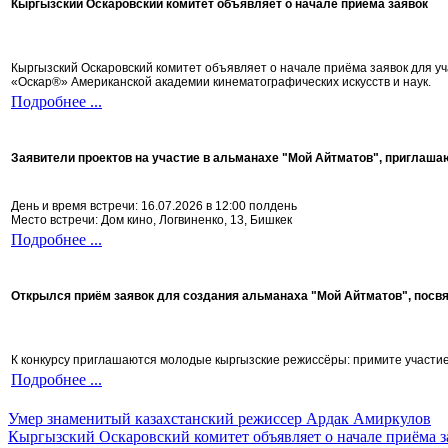
Кыргызский Оскаровский комитет объявляет о начале приёма заявок
Кыргызский Оскаровский комитет объявляет о начале приёма заявок для 
«Оскар®» Американской академии кинематографических искусств и наук.
Подробнее ...
Заявители проектов на участие в альманахе "Мой Айтматов", приглаша
День и время встречи: 16.07.2026 в 12:00 полдень
Место встречи: Дом кино, Логвиненко, 13, Бишкек
Подробнее ...
Открылся приём заявок для создания альманаха "Мой Айтматов", посв
К конкурсу приглашаются молодые кыргызские режиссёры: примите участие 
Подробнее ...
Умер знаменитый казахстанский режиссер Ардак Амиркулов
Кыргызский Оскаровский комитет объявляет о начале приёма з