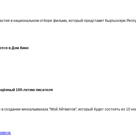
участия в национальном отборе фильма, который представит Кыргызскую Ре
ются в Дом Кино
ящённый 100-летию писателя
в создании киноальманаха "Мой Айтматов", который будет состоять из 10 но
аявок