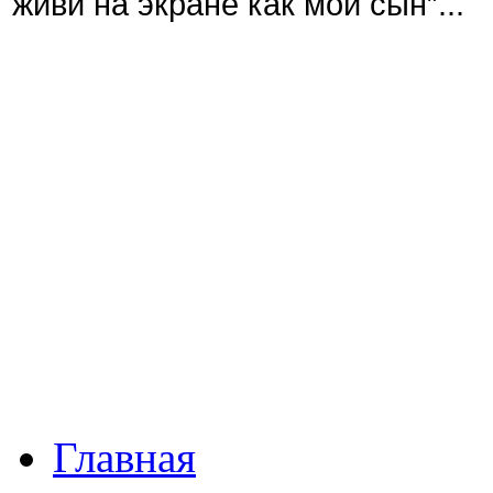
живи на экране как мой сын”..."
Главная