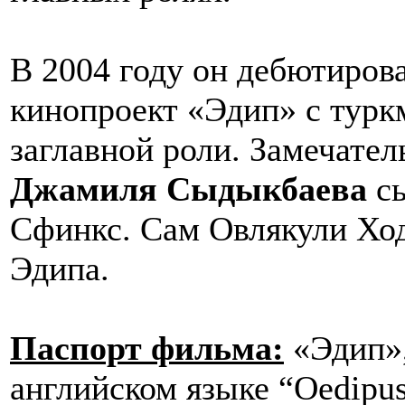
В 2004 году он дебютирова
кинопроект «Эдип» с тур
заглавной роли. Замечател
Джамиля Сыдыкбаева
сы
Сфинкс. Сам Овлякули Ход
Эдипа.
Паспорт фильма:
«Эдип»,
английском языке “Oedipus