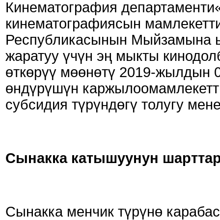
Кинематография департаменти
кинематографиясын мамлекетт
Республикасынын Мыйзамына ы
жаратуу үчүн эң мыкты кинодол
өткөрүү мөөнөтү 2019-жылдын 0
өндүрүшүн каржылоомамлекетт
субсидия түрүндөгү толугу мен
Сынакка катышуунун шарттар
Сынакка менчик түрүнө караба