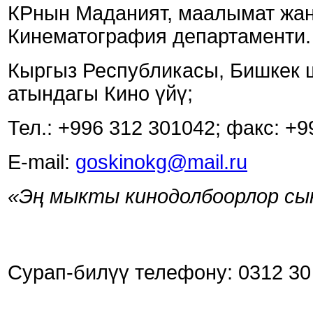
КРнын Маданият, маалымат жан
Кинематография департаменти.
Кыргыз Республикасы, Бишкек ш
атындагы Кино үйү;
Тел.: +996 312 301042; факс: +9
E-mail:
goskinokg@mail.ru
«Эң мыкты кинодолбоорлор сы
Сурап-билүү телефону: 0312 30