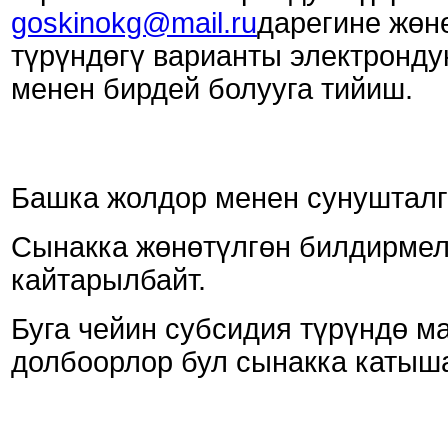
goskinokg@mail.ru
дарегине жөн
түрүндөгү варианты электронду
менен бирдей болууга тийиш.
Башка жолдор менен сунушталг
Сынакка жөнөтүлгөн билдирмел
кайтарылбайт.
Буга чейин субсидия түрүндө ма
долбоорлор бул сынакка катыша