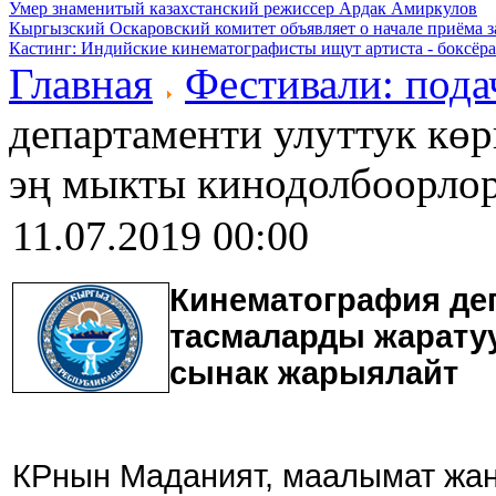
Умер знаменитый казахстанский режиссер Ардак Амиркулов
Кыргызский Оскаровский комитет объявляет о начале приёма з
Кастинг: Индийские кинематографисты ищут артиста - боксёра
Главная
Фестивали: пода
департаменти улуттук кө
эң мыкты кинодолбоорлор
11.07.2019 00:00
Кинематография деп
тасмаларды жарату
сынак жарыялайт
КРнын Маданият, маалымат жан