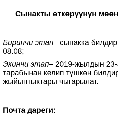
Сынакты өткөрүүнүн мөөн
Биринчи этап
– сынакка билдир
08.08;
Экинчи этап
–
2019-жылдын 23-
тарабынан келип түшкөн билди
жыйынтыктары чыгарылат.
Почта дареги: