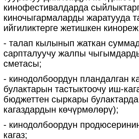
кинофестивалдарда сыйлыктарга
киночыгармаларды жаратууда т
ийгиликтерге жетишкен кинореж
- талап кылынып жаткан сумма
сарпталуучу жалпы чыгымдарды
сметасы;
- кинодолбоордун пландалган 
булактарын тастыктоочу иш-каг
бюджеттен сыркары булактарда
кагаздардын көчүрмөлөрү);
- кинодолбоордун продюсеринин
кагаз;