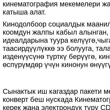
кинематография мекемелери ж
катыша алат.
Кинодолбоор социалдык маанил
коомдун жалпы кабыл алынган,
идеалдарына туура келүүгө,чы
таасирдүүлүккө ээ болууга, та
изденүүсүнө түрткү берүүгө, ки
өспүрүмдөр үчүн кинонун өнүүг
Сынактык иш кагаздар пакети м
конверт беш нускада Кинемато
керек жана электрондук түрү 