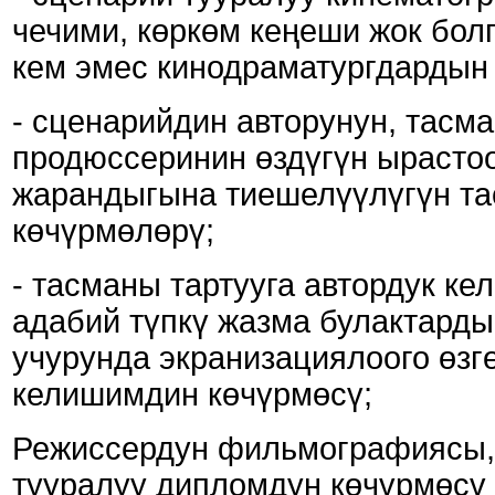
чечими, көркөм кеңеши жок бол
кем эмес кинодраматургдардын
- сценарийдин авторунун, тасм
продюссеринин өздүгүн ырасто
жарандыгына тиешелүүлүгүн та
көчүрмөлөрү;
- тасманы тартууга автордук к
адабий түпкү жазма булактард
учурунда экранизациялоого өзгө
келишимдин көчүрмөсү;
Режиссердун фильмографиясы, 
тууралуу дипломдун көчүрмөсү