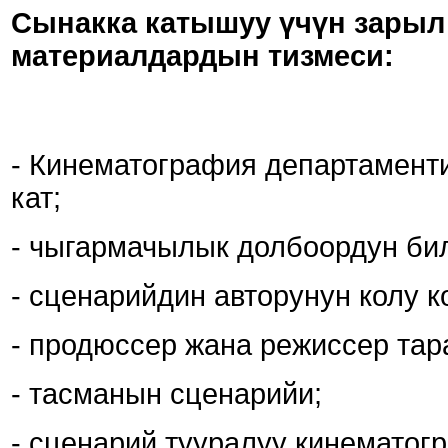
Сынакка катышуу үчүн зарыл
материалдардын тизмеси:
- Кинематография департамент
кат;
- чыгармачылык долбоордун би
- сценарийдин авторунун колу 
- продюссер жана режиссер тар
- тасманын сценарийи;
- сценарий тууралуу кинемато