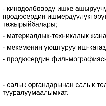
- кинодолбоорду ишке ашырууч
продюсердин ишмердүүлүктөрүн
тажырыйбалары;
- материалдык-техникалык жана
- мекеменин уюштуруу иш-кага
- продюсердин фильмографияс
- салык органдарынан салык тө
тууралуумаалымкат.