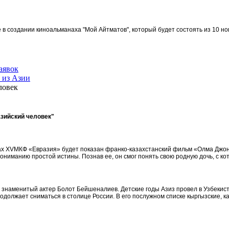
в создании киноальманаха "Мой Айтматов", который будет состоять из 10 но
аявок
 из Азии
ловек
азийский человек"
амках XVМКФ «Евразия» будет показан франко-казахстанский фильм «Олма Джо
ониманию простой истины. Познав ее, он смог понять свою родную дочь, с ко
з, знаменитый актер Болот Бейшеналиев. Детские годы Азиз провел в Узбекис
одолжает сниматься в столице России. В его послужном списке кыргызские, к