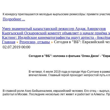
К конкурсу приглашаются молодые кыргызские режиссёры: примите участие 
Подробнее ...
Умер знаменитый казахстанский режиссер Ардак Амиркулов
Кыргызский Оскаровский комитет объявляет о начале приёма з
Кастинг: Индийские кинематографисты ищут артиста - боксёра
Главная
Рецензии, отзывы
Сегодня в "ВБ": Евразийский че
02.07.2019 00:00
Сегодня в "ВБ": колонка о фильма 'Олма Джон' - "Евр
В четверг, 4 июля 2019 года в городе Нур-Султане в р
впечатление. Главный герой проходит непростой путь к п
В главной роли Азиз Бейшеналиев, евразийский человек. Его отец – кыргы
работал в Москве. Последние несколько лет живет и работает в Алматы. Пр