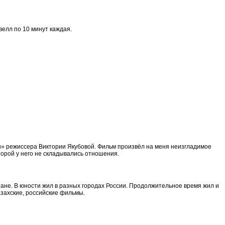
велл по 10 минут каждая.
н» режиссера Виктории Якубовой.
Фильм произвёл на меня неизгладимое
торой у него не складывались отношения.
тане. В юности жил в разных городах России. Продолжительное время жил и
азахские, российские фильмы.