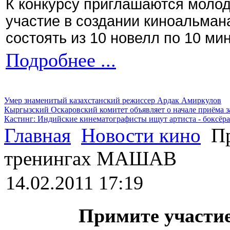
К конкурсу приглашаются моло
участие в создании киноальман
состоять из 10 новелл по 10 ми
Подробнее ...
Умер знаменитый казахстанский режиссер Ардак Амиркулов
Кыргызский Оскаровский комитет объявляет о начале приёма з
Кастинг: Индийские кинематографисты ищут артиста - боксёра
Главная
Новости кино
Пр
тренингах МАШАВ
14.02.2011 17:19
Примите участие