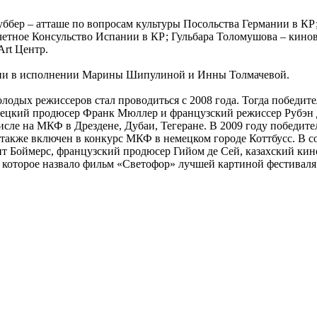
бер – атташе по вопросам культуры Посольства Германии в КР; 
четное Консульство Испании в КР; Гульбара Толомушова – ки
Art Центр.
есни в исполнении Марины Шипулиной и Инны Толмачевой.
одых режиссеров стал проводиться с 2008 года. Тогда победите
мецкий продюсер Франк Мюллер и французский режиссер Рубэн Д
 числе на МКФ в Дрездене, Дубаи, Тегеране. В 2009 году побед
 также включен в конкурс МКФ в немецком городе Коттбусс. В 
т Боймерс, французский продюсер Гийом де Сей, казахский кин
 которое назвало фильм «Светофор» лучшей картиной фестиваля