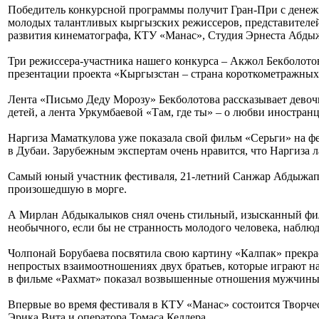
Победитель конкурсной программы получит Гран-При с денежн
молодых талантливых кыргызских режиссеров, представител
развития кинематографа, КТУ «Манас», Студия Эрнеста Абды
Три режиссера-участника нашего конкурса – Акжол Бекболотов
презентации проекта «Кыргызстан – страна короткометражных 
Лента «Письмо Деду Морозу» Бекболотова рассказывает девочк
детей, а лента Уркумбаевой «Там, где ты» – о любви иностран
Наргиза Маматкулова уже показала свой фильм «Серьги» на фе
в Дубаи. Зарубежным экспертам очень нравится, что Наргиза 
Самый юный участник фестиваля, 21-летний Санжар Абдыжапа
произошедшую в морге.
А Мирлан Абдыкалыков снял очень стильный, изысканный фильм
необычного, если бы не странность молодого человека, наблюд
Чолпонай Борубаева посвятила свою картину «Калпак» прекра
непростых взаимоотношениях двух братьев, которые играют н
в фильме «Рахмат» показал возвышенные отношения мужчины и
Впервые во время фестиваля в КТУ «Манас» состоится Творчес
Эрика Вита и оператора Томаса Келлера.