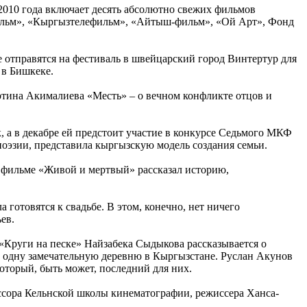
010 года включает десять абсолютно свежих фильмов
ильм», «Кыргызтелефильм», «Айтыш-фильм», «Ой Арт», Фонд
 отправятся на фестиваль в швейцарский город Винтертур для
 в Бишкеке.
ртина Акималиева «Месть» – о вечном конфликте отцов и
 а в декабре ей предстоит участие в конкурсе Седьмого МКФ
поэзии, представила кыргызскую модель создания семьи.
 фильме «Живой и мертвый» рассказал историю,
отовятся к свадьбе. В этом, конечно, нет ничего
ев.
Круги на песке» Найзабека Сыдыкова рассказывается о
т одну замечательную деревню в Кыргызстане. Руслан Акунов
оторый, быть может, последний для них.
ессора Кельнской школы кинематографии, режиссера Ханса-