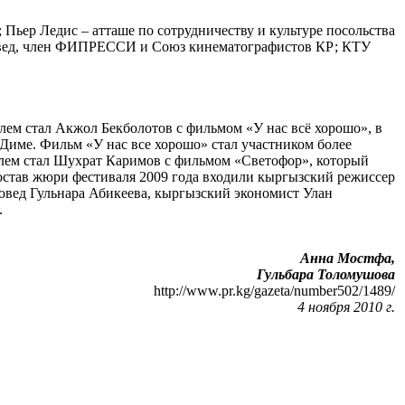
Пьер Ледис – атташе по сотрудничеству и культуре посольства
новед, член ФИПРЕССИ и Союз кинематографистов КР; КТУ
лем стал Акжол Бекболотов с фильмом «У нас всё хорошо», в
име. Фильм «У нас все хорошо» стал участником более
ителем стал Шухрат Каримов с фильмом «Светофор», который
состав жюри фестиваля 2009 года входили кыргызский режиссер
овед Гульнара Абикеева, кыргызский экономист Улан
.
Анна Мостфа,
Гульбара Толомушова
http://www.pr.kg/gazeta/number502/1489/
4 ноября 2010 г.