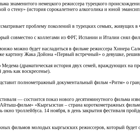
льма знаменитого немецкого режиссера турецкого происхождени
вой о стену» (история сорокалетнего алкоголика и юной эманс
сматривает проблему поколений в турецких семьях, живущих в 
торый совместно с коллегами из ФРГ, Испании и Италии снял ф
монжо можно будет насладиться в фильме режиссера Хинера Са
кже картину Жака Дойона «Первый встречный» о девушке, реши
 Медема (драматическая история двух семей, враждующих на п
день как воскресенье).
дставит полнометражный документальный фильм «Ритм» о гранд
я фестиваля — состоится показ нового десятиминутного фильма и
 «Айтыш-фильм» «Кыргызстан – страна короткометражных фильмо
ь окно троллейбуса. 14 ноября, в день закрытия фестиваля про
жных фильмов молодых кыргызских режиссеров, который будет 