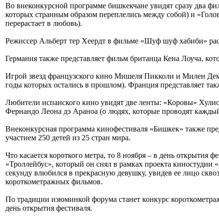
Во внеконкурсной программе бишкекчане увидят сразу два фи
которых странным образом переплелись между собой) и «Голо
перерастает в любовь).
Режиссер Альберт тер Хеердт в фильме «Шуф шуф хабиби» рас
Германия также представляет фильм британца Кена Лоуча, ко
Игрой звезд французского кино Мишеля Пикколи и Милен Де
годы которых остались в прошлом). Франция представляет та
Любители испанского кино увидят две ленты: «Коровы» Хулио
Фернандо Леона дэ Араноа (о людях, которые проводят каждый 
Внеконкурсная программа кинофестиваля «Бишкек» также пре
участием 250 детей из 25 стран мира.
Что касается короткого метра, то 8 ноября – в день открыти
«Троллейбус», который он снял в рамках проекта киностудии
секунду влюбился в прекрасную девушку, увидев ее лицо сквоз
короткометражных фильмов.
По традиции изюминкой форума станет конкурс короткометра
день открытия фестиваля.