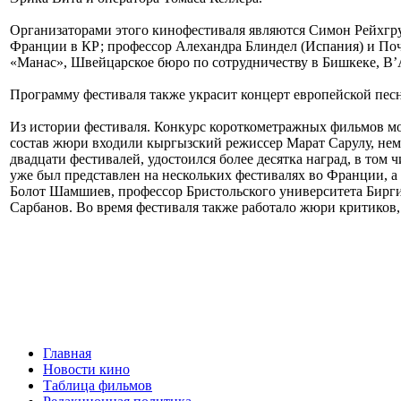
Организаторами этого кинофестиваля являются Симон Рейхгруб
Франции в КР; профессор Алехандра Блиндел (Испания) и По
«Манас», Швейцарское бюро по сотрудничеству в Бишкеке, В’
Программу фестиваля также украсит концерт европейской п
Из истории фестиваля. Конкурс короткометражных фильмов мол
состав жюри входили кыргызский режиссер Марат Сарулу, не
двадцати фестивалей, удостоился более десятка наград, в том
уже был представлен на нескольких фестивалях во Франции, а
Болот Шамшиев, профессор Бристольского университета Бирги
Сарбанов. Во время фестиваля также работало жюри критиков,
Главная
Новости кино
Таблица фильмов