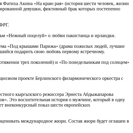
я Фатиха Акина «На краю рая» (история шести человек, жизни
ипированной девушки, фиктивный брак которых постепенно
ФРГ.
ильм «Нежный поцелуй» о любви пакистанца и ирландки.
лема «Под крышами Парижа» (драма пожилых людей, лучшие
вшийся подарить свою любовь первому встречному.
ротяжении трех поколений) и «По понедельникам под солнцем»
иозном проекте Берлинского филармонического оркестра с
звестного кыргызского режиссера Эрнеста Абдыжапарова
в». Это восхитительная история о мужчине, который в одну
йдет внеконкурсный показ шести европейских
оценивать международное жюри. Состав жюри будет оглашен в