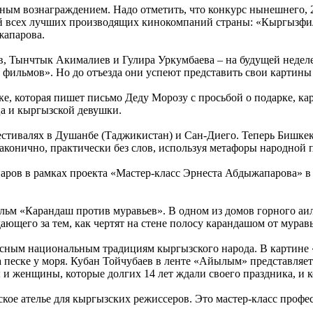
ым вознаграждением. Надо отметить, что конкурс нынешнего, 2
ей всех лучших производящих кинокомпаний страны: «Кыргызф
жапарова.
, Тынчтык Акималиев и Гулира Уркумбаева – на будущей неделе
фильмов». Но до отъезда они успеют представить свои картины
е, которая пишет письмо Деду Морозу с просьбой о подарке, ка
ца и кыргызской девушки.
стивалях в Душанбе (Таджикистан) и Сан-Диего. Теперь Бишкек,
лаконично, практически без слов, используя метафоры народной 
ров в рамках проекта «Мастер-класс Эрнеста Абдыжапарова» в
 «Карандаш против муравьев». В одном из домов горного аила г
ающего за тем, как чертят на стене полосу карандашом от муравь
сным национальным традициям кыргызского народа. В картине «
а песке у моря. Кубан Тойчубаев в ленте «Айылым» представляе
 женщины, которые долгих 14 лет ждали своего праздника, и к
кое ателье для кыргызских режиссеров. Это мастер-класс проф