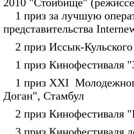
2010 "Стойбище" (режиссе
1 приз за лучшую операт
представительства Intern
2 приз Иссык-Кульского 
1 приз Кинофестиваля "З
1 приз XXI Молодежног
Доган", Стамбул
2 приз Кинофестиваля "
3 приз Кинофестиваля док