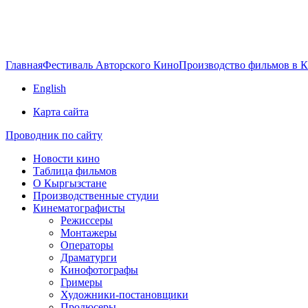
Главная
Фестиваль Авторского Кино
Производство фильмов в 
English
Карта сайта
Проводник по сайту
Новости кино
Таблица фильмов
О Кыргызстане
Производственные студии
Кинематографисты
Режиссеры
Монтажеры
Операторы
Драматурги
Кинофотографы
Гримеры
Художники-постановщики
Продюсеры