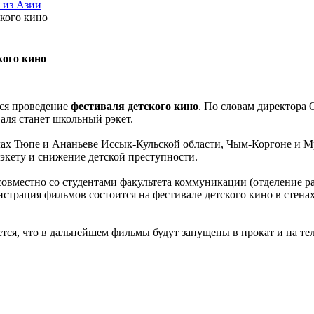
 из Азии
кого кино
кого кино
тся проведение
фестиваля детского кино
. По словам директора
аля станет школьный рэкет.
елах Тюпе и Ананьеве Иссык-Кульской области, Чым-Коргоне и
рэкету и снижение детской преступности.
овместно со студентами факультета коммуникации (отделение р
нстрация фильмов состоится на фестивале детского кино в стена
тся, что в дальнейшем фильмы будут запущены в прокат и на те