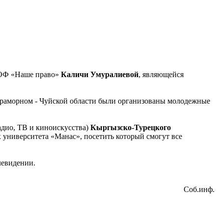
 ОФ «Наше право»
Каличи Умуралиевой
, являющейся
 Мраморном - Чуйской области были организованы молодежные
адио, ТВ и киноискусства)
Кыргызско-Турецкого
х университета «Манас», посетить который смогут все
левидении.
Соб.инф.