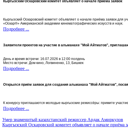
Кыргызский Оскаровский комитет объявляет о начале приёма заявок
Кыргызский Оскаровский комитет объявляет о начале приёма заявок для 
«Оскар®» Американской академии кинематографических искусств и наук.
Подробнее ...
Заявители проектов на участие в альманахе "Мой Айтматов", приглаша
День и время встречи: 16.07.2026 в 12:00 полдень
Место встречи: Дом кино, Логвиненко, 13, Бишкек
Подробнее ...
Открылся приём заявок для создания альманаха "Мой Айтматов", посв
К конкурсу приглашаются молодые кыргызские режиссёры: примите участие 
Подробнее ...
Умер знаменитый казахстанский режиссер Ардак Амиркулов
Кыргызский Оскаровский комитет объявляет о начале приёма з