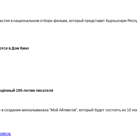
участия в национальном отборе фильма, который представит Кыргызскую Ре
ются в Дом Кино
ящённый 100-летию писателя
в создании киноальманаха "Мой Айтматов", который будет состоять из 10 но
аявок