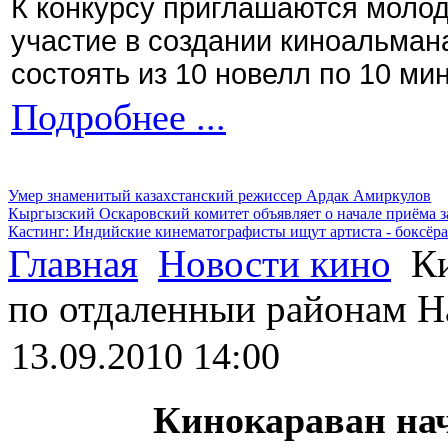
К конкурсу приглашаются моло
участие в создании киноальман
состоять из 10 новелл по 10 ми
Подробнее ...
Умер знаменитый казахстанский режиссер Ардак Амиркулов
Кыргызский Оскаровский комитет объявляет о начале приёма з
Кастинг: Индийские кинематографисты ищут артиста - боксёра
Главная
Новости кино
Ки
по отдаленныи районам Н
13.09.2010 14:00
Кинокараван нач