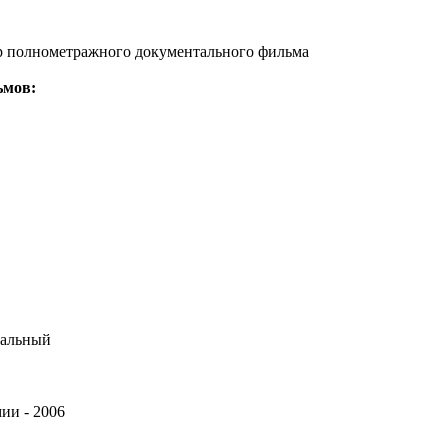
сер полнометражного документального фильма
ьмов:
тальный
мии - 2006