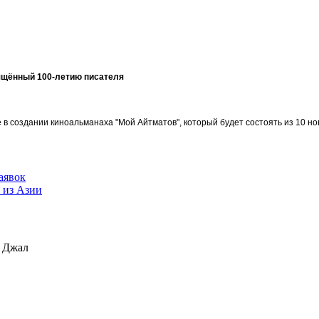
ящённый 100-летию писателя
в создании киноальманаха "Мой Айтматов", который будет состоять из 10 но
аявок
 из Азии
н Джал