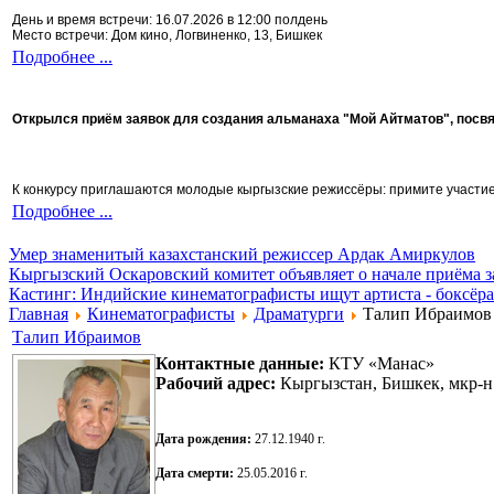
День и время встречи: 16.07.2026 в 12:00 полдень
Место встречи: Дом кино, Логвиненко, 13, Бишкек
Подробнее ...
Открылся приём заявок для создания альманаха "Мой Айтматов", посв
К конкурсу приглашаются молодые кыргызские режиссёры: примите участие 
Подробнее ...
Умер знаменитый казахстанский режиссер Ардак Амиркулов
Кыргызский Оскаровский комитет объявляет о начале приёма з
Кастинг: Индийские кинематографисты ищут артиста - боксёра
Главная
Кинематографисты
Драматурги
Талип Ибраимов
Талип Ибраимов
Контактные данные
:
КТУ «Манас»
Рабочий адрес:
Кыргызстан, Бишкек, мкр-
Дата рождения:
27.12.1940 г.
Дата смерти:
25.05.2016 г.