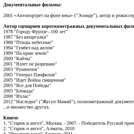
Документальные фильмы:
2001 «Автопортрет на фоне века» ("Эсимде"), автор и режис
Автор сценариев короткометражных документальных фил
1978 "Городу Фрунзе - 100 лет"
1987 "Без шпаргалки"
1988 "Птицы небесные"
1994 "Гумбез над аилом"
1999 "На краю земли"
2000 "Кайчы"
2001 "Взлет не разрешаю"
2003 "Рушничок"
2005 "Генерал Панфилов"
2005 "Идет Война священная"
2005 "Все для Победы"
2005 "Блокада"
2008 "Ихлас"
2012 "Наследие" ("Жусуп Мамай"), полнометражный докумен
...и множество других.
Книги:
1. "Старик и ангел", Москва. - 2007. - Победитель Русской пре
2. "Старик и ангел", Алматы, 2010
3. "Простите меня", Бишкек, 2011