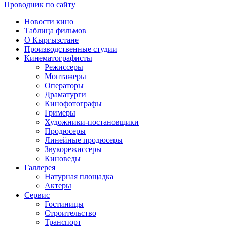
Проводник по сайту
Новости кино
Таблица фильмов
О Кыргызстане
Производственные студии
Кинематографисты
Режиссеры
Монтажеры
Операторы
Драматурги
Кинофотографы
Гримеры
Художники-постановщики
Продюсеры
Линейные продюсеры
Звукорежиссеры
Киноведы
Галлерея
Натурная площадка
Актеры
Сервис
Гостиницы
Строительство
Транспорт