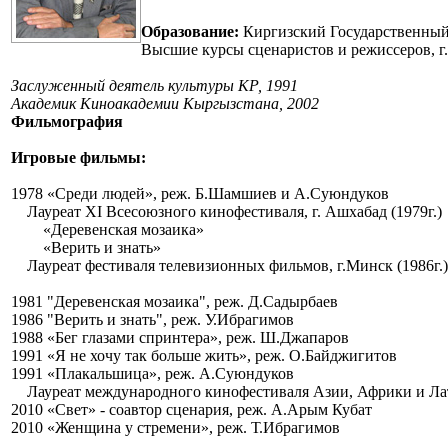
Образование:
Киргизский Государственный
Высшие курсы сценаристов и режиссеров, г.
Заслуженный деятель культуры КР, 1991
Академик Киноакадемии Кыргызстана, 2002
Фильмография
Игровые фильмы:
1978 «Среди людей», реж. Б.Шамшиев и А.Суюндуков
Лауреат XI Всесоюзного кинофестиваля, г. Ашхабад (1979г.)
«Деревенская мозаика»
«Верить и знать»
Лауреат фестиваля телевизионных фильмов, г.Минск (1986г.)
1981 "Деревенская мозаика", реж. Д.Садырбаев
1986 "Верить и знать", реж. У.Ибрагимов
1988
«Бег глазами спринтера», реж. Ш.Джапаров
1991 «Я не хочу так больше жить», реж. О.Байджигитов
1991 «Плакальшица», реж. А.Суюндуков
Лауреат международного кинофестиваля Азии, Африки и Лати
2010 «Свет» - соавтор сценария, реж. А.Арым Кубат
2010 «Женщина у стремени», реж. Т.Ибрагимов