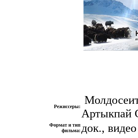
Молдосеит
Режиссеры:
Артыкпай 
док., видео
Формат и тип
фильма: