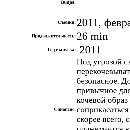
Budjet
:
2011, февр
Съемки:
26 min
Продолжительность:
2011
Год выпуска:
Под угрозой 
перекочевывать
безопасное. Д
привычное для
кочевой образ
соприкасаться
Синопсис:
скорее всего, 
поднимается в