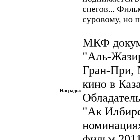
снегов... Фил
суровому, но 
МКФ докум
"Аль-Жазир
Гран-При,
кино в Каз
Награды:
Обладател
"Ак Илбирс
номинациях
фильм 2011 