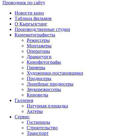
Проводник по сайту
Новости кино
Таблица фильмов
О Кыргызстане
Производственные студии
Кинематографисты
Режиссеры
Монтажеры
Операторы
Драматурги
Кинофотографы
Гримеры
Художники-постановщики
Продюсеры
Линейные продюсеры
Звукорежиссеры
Киноведы
Галлерея
Натурная площадка
Актеры
Сервис
Гостиницы
Строительство
Транспорт