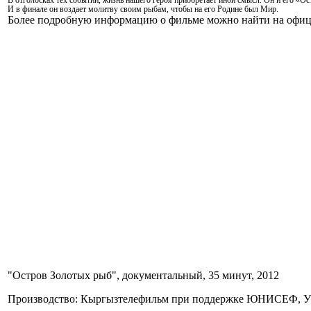
В отголосках тех событий, жизнь нашего героя приобретает иной смысл. Он и его «
И в финале он воздает молитву своим рыбам, чтобы на его Родине был Мир.
Более подробную информацию о фильме можно найти на офиц
"Остров Золотых рыб", документальный, 35 минут, 2012
Производство: Кыргызтелефильм при поддержке ЮНИСЕФ