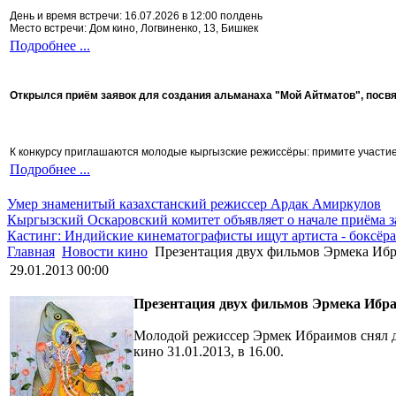
День и время встречи: 16.07.2026 в 12:00 полдень
Место встречи: Дом кино, Логвиненко, 13, Бишкек
Подробнее ...
Открылся приём заявок для создания альманаха "Мой Айтматов", посв
К конкурсу приглашаются молодые кыргызские режиссёры: примите участие 
Подробнее ...
Умер знаменитый казахстанский режиссер Ардак Амиркулов
Кыргызский Оскаровский комитет объявляет о начале приёма з
Кастинг: Индийские кинематографисты ищут артиста - боксёра
Главная
Новости кино
Презентация двух фильмов Эрмека Иб
29.01.2013 00:00
Презентация двух фильмов Эрмека Ибра
Молодой режиссер Эрмек Ибраимов снял дв
кино 31.01.2013, в 16.00.