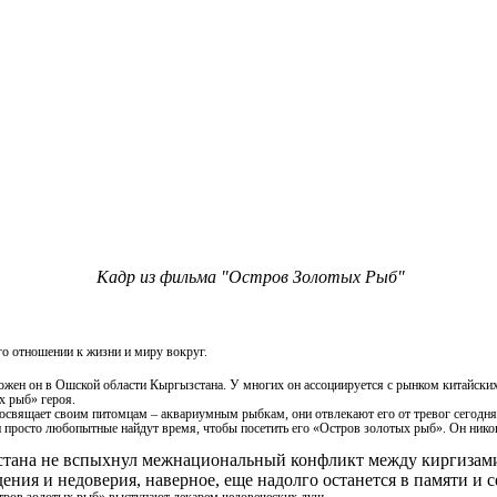
Кадр из фильма "Остров Золотых Рыб"
го отношении к жизни и миру вокруг.
ен он в Ошской области Кыргызстана. У многих он ассоциируется с рынком китайских 
х рыб» героя.
освящает своим питомцам – аквариумным рыбкам, они отвлекают его от тревог сегодня
просто любопытные найдут время, чтобы посетить его «Остров золотых рыб». Он никого
ызстана не вспыхнул межнациональный конфликт между киргиз
ния и недоверия, наверное, еще надолго останется в памяти и 