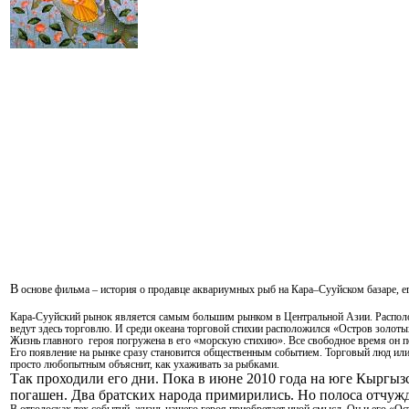
В
основе фильма – история о продавце аквариумных рыб на Кара–Сууйском базаре, е
Кара-Сууйский рынок является самым большим рынком в Центральной Азии. Располож
ведут здесь торговлю. И среди океана торговой стихии расположился «Остров золоты
Жизнь главного героя погружена в его «морскую стихию». Все свободное время он п
Его появление на рынке сразу становится общественным событием. Торговый люд или 
просто любопытным объяснит, как ухаживать за рыбками.
Так проходили его дни. Пока в июне 2010 года на юге Кырг
погашен. Два братских народа примирились. Но полоса отчужде