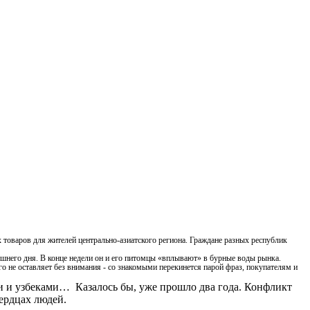
товаров для жителей центрально-азиатского региона. Граждане разных республик
шнего дня. В конце недели он и его питомцы «вплывают» в бурные воды рынка.
 не оставляет без внимания - со знакомыми перекинется парой фраз, покупателям и
ами и узбеками…
Казалось бы, уже прошло два года. Конфликт
сердцах людей.