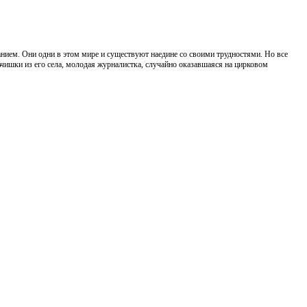
анием. Они одни в этом мире и существуют наедине со своими трудностями. Но все
льчишки из его села, молодая журналистка, случайно оказавшаяся на цирковом