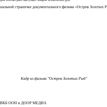
Остров золотых рыб» выступают лекарем человеческих душ.
иальной страничке документального фильма «Остров Золотых 
Кадр из фильма "Остров Золотых Рыб"
, УВКБ ООН и ДООР МЕДИА