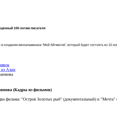
ящённый 100-летию писателя
в создании киноальманаха "Мой Айтматов", который будет состоять из 10 но
аявок
 из Азии
раимова
имова (Кадры из фильмов)
а фильма: "Остров Золотых рыб" (документальный) и "Мечта" (