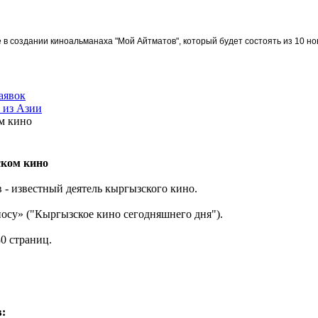
в создании киноальманаха "Мой Айтматов", который будет состоять из 10 но
аявок
 из Азии
м кино
ском кино
- известный деятель кыргызского кино.
осу» ("Кыргызское кино сегодняшнего дня").
30 страниц.
в: