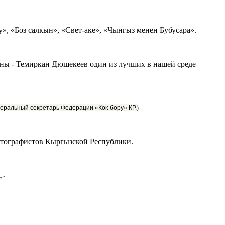
», «Боз салкын», «Свет-аке», «Чынгыз менен Бубусара».
раны - Темиркан Дюшекеев один из лучших в нашей среде
неральный секретарь Федерации «Кок-бору» КР.
)
тографистов Кыргызской Республики.
т”.