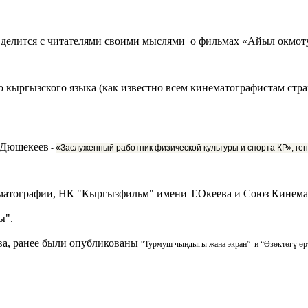
н делится с читателями своими мыслями о фильмах «Айыл окмоту
ого кыргызского языка (как известно всем кинематографистам ст
н Дюшекеев
-
«Заслуженный работник физической культуры и спорта КР», ге
ематографии, НК "Кыргызфильм" имени Т.Океева и Союз Кинема
ы".
ева, ранее были опубликованы
“Турмуш чындыгы жана экран”
и “Өзөктөгү өр