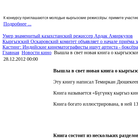
К конкурсу приглашаются молодые кыргызские режиссёры: примите участие 
Подробнее ...
Умер знаменитый казахстанский режиссер Ардак Амиркулов
Кыргызский Оскаровский комитет объявляет о начале приёма з
Кастинг: Индийские кинематографисты ищут артиста - боксёра
Главная
Новости кино
Вышла в свет новая книга о кыргызско
28.12.2012 00:00
Вышла в свет новая книга о кыргыз
Эту книгу написал Темиркан Дюшекеев 
Книга называется
«Бүгүнкү кыргыз кин
Книга богато иллюстрирована, в ней 1
Книга состоит из нескольких раздело