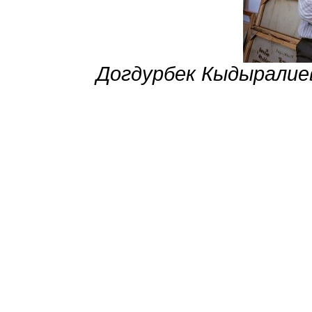
Догдурбек Кыдыралие