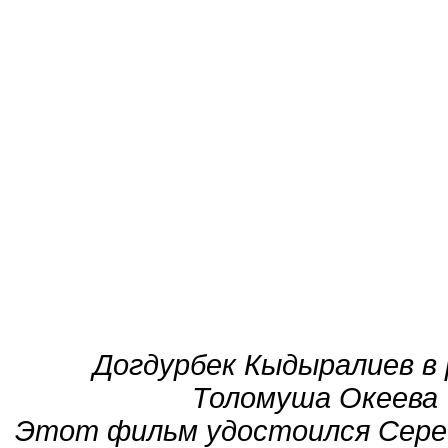
Догдурбек Кыдыралиев в 
Толомуша Океева
Этот фильм удостоился Сереб