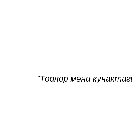
"Тоолор мени кучактагы